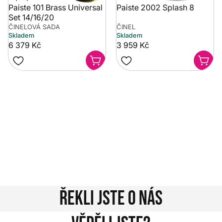
Paiste 101 Brass Universal
Paiste 2002 Splash 8
Set 14/16/20
ČINELOVÁ SADA
ČINEL
Skladem
Skladem
6 379 Kč
3 959 Kč
Potřebujete poradit?
Rozumíme tomu, že vybrat hudební nástroj není vždy
jednoduché. Napište nám na info@music-city.cz nebo
nám zavolejte.
Jsme tu pro vás!
Kontakty
Řekli jste o nás