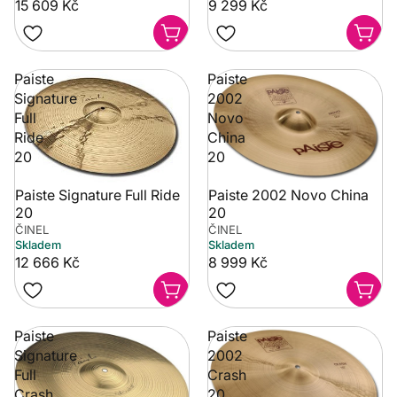
15 609 Kč
9 299 Kč
Paiste
Paiste
Signature
2002
Full
Novo
Ride
China
20
20
Paiste Signature Full Ride
Paiste 2002 Novo China
20
20
ČINEL
ČINEL
Skladem
Skladem
12 666 Kč
8 999 Kč
Paiste
Paiste
Signature
2002
Full
Crash
Crash
20