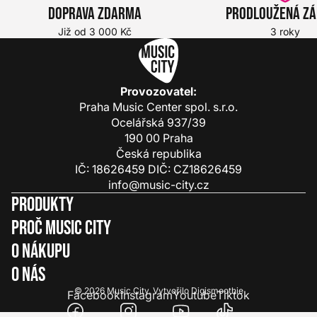
Doprava zdarma
Prodloužená z
Již od 3 000 Kč
3 roky
Provozovatel:
Praha Music Center spol. s.r.o.
Ocelářská 937/39
190 00 Praha
Česká republika
IČ: 18626459 DIČ: CZ18626459
info@music-city.cz
Produkty
Proč Music City
O nákupu
O nás
© 2026
Music City
.
Vytvořilo
Digismoothie
Facebook
Instagram
Youtube
Tiktok