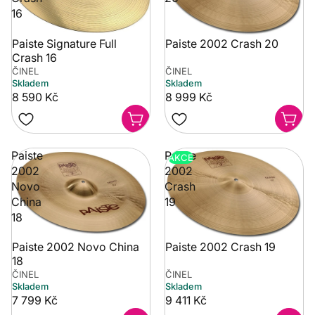
16
Paiste Signature Full
Paiste 2002 Crash 20
Crash 16
ČINEL
ČINEL
Skladem
Skladem
8 590 Kč
8 999 Kč
Paiste
Paiste
AKCE
2002
2002
Novo
Crash
China
19
18
Paiste 2002 Novo China
Paiste 2002 Crash 19
18
ČINEL
ČINEL
Skladem
Skladem
7 799 Kč
9 411 Kč