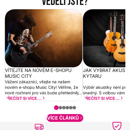
Věděli jste?
Vítejte na novém e-shopu Music
Jak vybrat akustickou
City
VÍTEJTE NA NOVÉM E-SHOPU
JAK VYBRAT AKUST
MUSIC CITY
KYTARU
Vážení zákazníci, vítejte na našem
novém e-shopu Music City! Věříme, že
Výběr akustiky není pro
nové rozhraní pro vás bude přehlednější
snadný. S volbou vám p
a rychlejší. Postupně budeme přidávat
PŘEČÍST SI VÍCE...
PŘEČÍST SI VÍCE...
nové funkcionality a vylepšovat stávající
obsah. Váš názor nás...
VÍCE ČLÁNKŮ