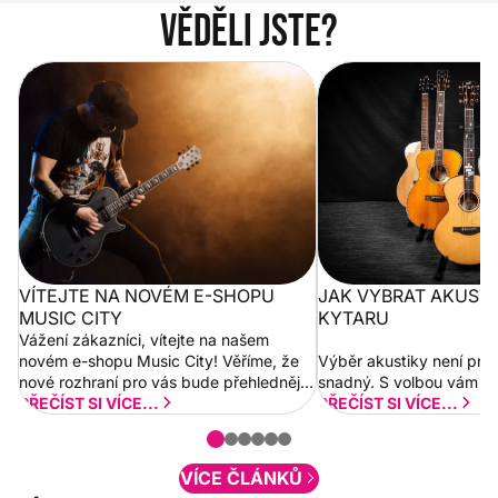
Věděli jste?
Vítejte na novém e-shopu Music
Jak vybrat akustickou
City
VÍTEJTE NA NOVÉM E-SHOPU
JAK VYBRAT AKUST
MUSIC CITY
KYTARU
Vážení zákazníci, vítejte na našem
novém e-shopu Music City! Věříme, že
Výběr akustiky není pro
nové rozhraní pro vás bude přehlednější
snadný. S volbou vám p
a rychlejší. Postupně budeme přidávat
PŘEČÍST SI VÍCE...
PŘEČÍST SI VÍCE...
nové funkcionality a vylepšovat stávající
obsah. Váš názor nás...
VÍCE ČLÁNKŮ