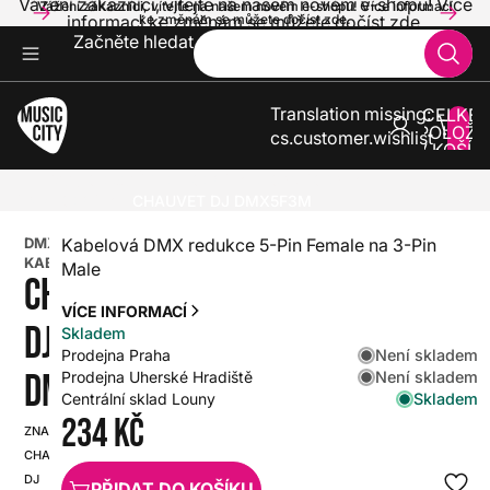
Vážení zákazníci, vítejte na našem novém e-shopu! Více
Vážení zákazníci, vítejte na našem novém e-shopu! Více informací
informací ke změnám se můžete dočíst zde.
ke změnám se můžete dočíst zde.
Začněte hledat
Translation missing:
CELKE
POLOŽE
cs.customer.wishlist
V KOŠÍK
0
ZVUK A SVĚTLA
KABELY A KONEKTORY
DMX KABELY
CHAUVET DJ DMX5F3M
DMX
Kabelová DMX redukce 5-Pin Female na 3-Pin
KABELY
Male
CHAUVET
VÍCE INFORMACÍ
DJ
Skladem
Není skladem
Prodejna Praha
DMX5F3M
Není skladem
Prodejna Uherské Hradiště
Skladem
Centrální sklad Louny
234 Kč
ZNAČKA:
SKU:
CHAUVET
HX0000000100413
DJ
PŘIDAT DO KOŠÍKU