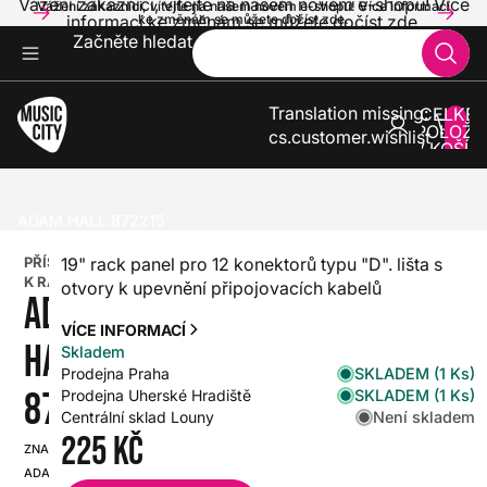
Vážení zákazníci, vítejte na našem novém e-shopu! Více
Vážení zákazníci, vítejte na našem novém e-shopu! Více informací
informací ke změnám se můžete dočíst zde.
ke změnám se můžete dočíst zde.
Začněte hledat
Translation missing:
CELKE
POLOŽE
cs.customer.wishlist
V KOŠÍK
0
ZVUK A SVĚTLA
PŘÍSLUŠENSTVÍ PRO ZVUK A SVĚTLA
RACKY 19"
PŘÍSLUŠENSTVÍ K RACKU 19"
ADAM HALL 872215
PŘÍSLUŠENSTVÍ
19" rack panel pro 12 konektorů typu "D". lišta s
K RACKU 19"
otvory k upevnění připojovacích kabelů
ADAM
VÍCE INFORMACÍ
HALL
Skladem
SKLADEM (1 Ks)
Prodejna Praha
872215
SKLADEM (1 Ks)
Prodejna Uherské Hradiště
Není skladem
Centrální sklad Louny
225 Kč
ZNAČKA:
SKU:
ADAM
HX0000000092748