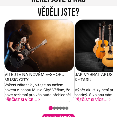
Věděli jste?
Vítejte na novém e-shopu Music
Jak vybrat akustickou
City
VÍTEJTE NA NOVÉM E-SHOPU
JAK VYBRAT AKUST
MUSIC CITY
KYTARU
Vážení zákazníci, vítejte na našem
novém e-shopu Music City! Věříme, že
Výběr akustiky není pro
nové rozhraní pro vás bude přehlednější
snadný. S volbou vám p
a rychlejší. Postupně budeme přidávat
PŘEČÍST SI VÍCE...
PŘEČÍST SI VÍCE...
nové funkcionality a vylepšovat stávající
obsah. Váš názor nás...