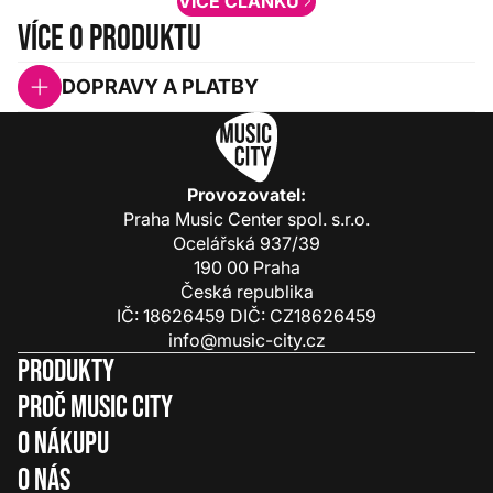
VÍCE ČLÁNKŮ
Více o produktu
DOPRAVY A PLATBY
Provozovatel:
Praha Music Center spol. s.r.o.
Ocelářská 937/39
190 00 Praha
Česká republika
IČ: 18626459 DIČ: CZ18626459
info@music-city.cz
Produkty
Proč Music City
O nákupu
O nás