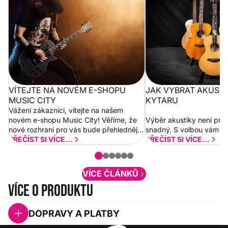
City
VÍTEJTE NA NOVÉM E-SHOPU
JAK VYBRAT AKUST
MUSIC CITY
KYTARU
Vážení zákazníci, vítejte na našem
novém e-shopu Music City! Věříme, že
Výběr akustiky není pro
nové rozhraní pro vás bude přehlednější
snadný. S volbou vám p
a rychlejší. Postupně budeme přidávat
PŘEČÍST SI VÍCE...
PŘEČÍST SI VÍCE...
nové funkcionality a vylepšovat stávající
obsah. Váš názor nás...
VÍCE ČLÁNKŮ
Více o produktu
DOPRAVY A PLATBY