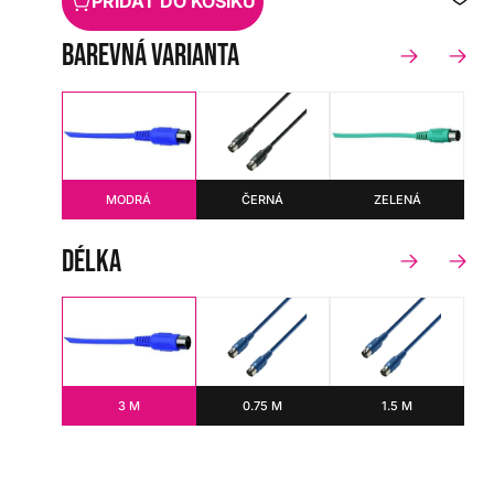
PŘIDAT DO KOŠÍKU
barevná varianta
MODRÁ
ČERNÁ
ZELENÁ
délka
3 M
0.75 M
1.5 M