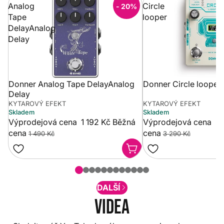
Analog
Circle
- 20%
Tape
looper
DelayAnalog
Delay
Donner Analog Tape DelayAnalog
Donner Circle looper
Delay
KYTAROVÝ EFEKT
KYTAROVÝ EFEKT
Skladem
Skladem
Výprodejová cena
1 192 Kč
Běžná
Výprodejová cena
2 
cena
cena
1 490 Kč
3 290 Kč
DALŠÍ
Videa