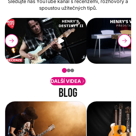
Sledujte náš YouTube kanál s recenzemi, rozhovory a
spoustou užitečných tipů.
PŘEHRÁT
PŘEHRÁT
VIDEO
VIDEO
DALŠÍ VIDEA
Blog
Vítejte na novém e-shopu Music
Jak vybrat akustickou
City