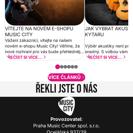
VÍTEJTE NA NOVÉM E-SHOPU
JAK VYBRAT AKUST
MUSIC CITY
KYTARU
Vážení zákazníci, vítejte na našem
novém e-shopu Music City! Věříme, že
Výběr akustiky není pro
nové rozhraní pro vás bude přehlednější
snadný. S volbou vám p
a rychlejší. Postupně budeme přidávat
PŘEČÍST SI VÍCE...
PŘEČÍST SI VÍCE...
nové funkcionality a vylepšovat stávající
obsah. Váš názor nás...
VÍCE ČLÁNKŮ
Řekli jste o nás
Provozovatel:
Praha Music Center spol. s.r.o.
Ocelářská 937/39