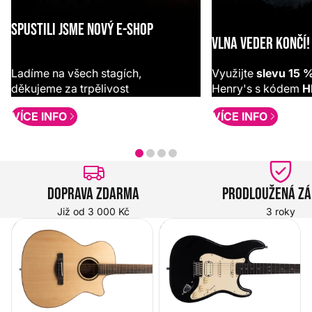
SPUSTILI JSME NOVÝ E-SHOP
VLNA VEDER KONČÍ!
Ladíme na všech stagích,
Využijte
slevu 15 
děkujeme za trpělivost
Henry's s kódem
H
VÍCE INFO
VÍCE INFO
Doprava zdarma
Prodloužená z
Již od 3 000 Kč
3 roky
Akustické kytary
Elektrické kytary