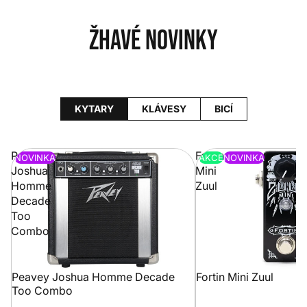
Žhavé novinky
KYTARY
KLÁVESY
BICÍ
Peavey
Fortin
NOVINKA
AKCE
NOVINKA
Joshua
Mini
Homme
Zuul
Decade
Too
Combo
Peavey Joshua Homme Decade
Fortin Mini Zuul
Too Combo