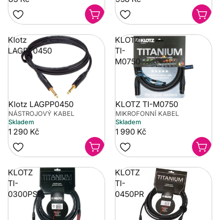
Klotz
KLOTZ
LAGPP0450
TI-
M0750
Klotz LAGPP0450
KLOTZ TI-M0750
NÁSTROJOVÝ KABEL
MIKROFONNÍ KABEL
Skladem
Skladem
1 290 Kč
1 990 Kč
KLOTZ
KLOTZ
TI-
TI-
0300PSP
0450PR