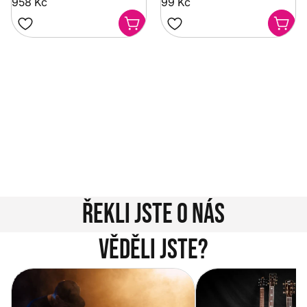
958 Kč
99 Kč
Potřebujete poradit?
Rozumíme tomu, že vybrat hudební nástroj není vždy
jednoduché. Napište nám na info@music-city.cz nebo
nám zavolejte.
Jsme tu pro vás!
Kontakty
Řekli jste o nás
Věděli jste?
Vítejte na novém e-shopu Music
Jak vybrat akustickou
City