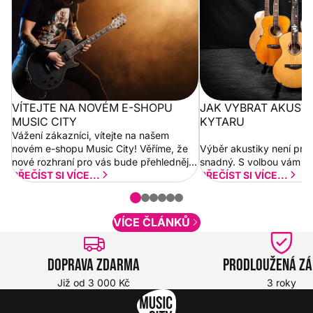
VÍTEJTE NA NOVÉM E-SHOPU
JAK VYBRAT AKUST
MUSIC CITY
KYTARU
Vážení zákazníci, vítejte na našem
novém e-shopu Music City! Věříme, že
Výběr akustiky není pro
nové rozhraní pro vás bude přehlednější
snadný. S volbou vám p
a rychlejší. Postupně budeme přidávat
PŘEČÍST SI VÍCE...
PŘEČÍST SI VÍCE...
nové funkcionality a vylepšovat stávající
obsah. Váš názor nás...
VÍCE ČLÁNKŮ
Doprava zdarma
Prodloužená z
Již od 3 000 Kč
3 roky