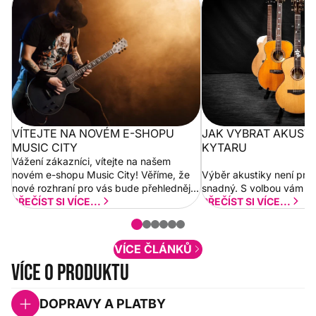
City
VÍTEJTE NA NOVÉM E-SHOPU
JAK VYBRAT AKUST
MUSIC CITY
KYTARU
Vážení zákazníci, vítejte na našem
novém e-shopu Music City! Věříme, že
Výběr akustiky není pro
nové rozhraní pro vás bude přehlednější
snadný. S volbou vám p
a rychlejší. Postupně budeme přidávat
PŘEČÍST SI VÍCE...
PŘEČÍST SI VÍCE...
nové funkcionality a vylepšovat stávající
obsah. Váš názor nás...
VÍCE ČLÁNKŮ
Více o produktu
DOPRAVY A PLATBY