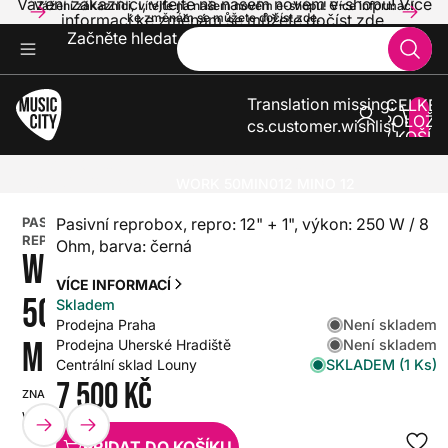
Vážení zákazníci, vítejte na našem novém e-shopu! Více
Vážení zákazníci, vítejte na našem novém e-shopu! Více informací
informací ke změnám se můžete dočíst zde.
ke změnám se můžete dočíst zde.
Začněte hledat
Translation missing:
CELKE
POLOŽE
cs.customer.wishlist
V KOŠÍK
0
ZVUK A SVĚTLA
REPROBOXY A ZESILOVAČE
PASIVNÍ REPROBOXY
WORK 50MIN012 MINO 12
PASIVNÍ
Pasivní reprobox, repro: 12" + 1", výkon: 250 W / 8
REPROBOX
Ohm, barva: černá
WORK
VÍCE INFORMACÍ
50MIN012
Skladem
Není skladem
Prodejna Praha
MINO 12
Není skladem
Prodejna Uherské Hradiště
SKLADEM (1 Ks)
Centrální sklad Louny
7 500 Kč
ZNAČKA:
SKU:
WORK
HX0000000087461
PŘIDAT DO KOŠÍKU