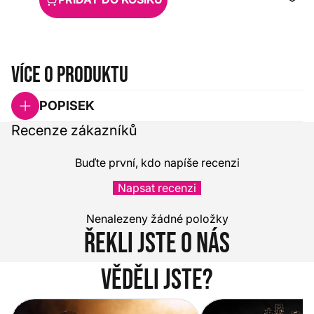
Více o produktu
POPISEK
Recenze zákazníků
Buďte první, kdo napíše recenzi
Napsat recenzi
Nenalezeny žádné položky
Řekli jste o nás
Věděli jste?
Vítejte na novém e-shopu Music
Jak vybrat akustickou