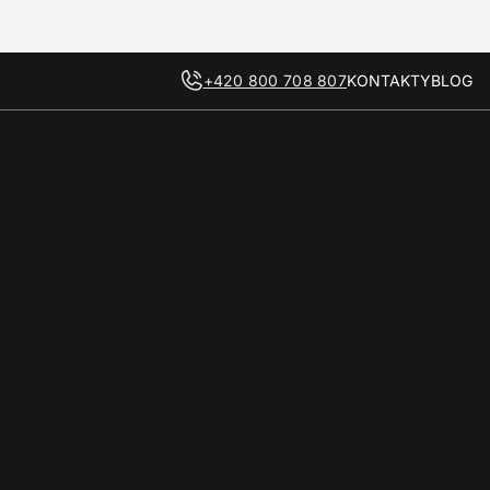
+420 800 708 807
KONTAKTY
BLOG