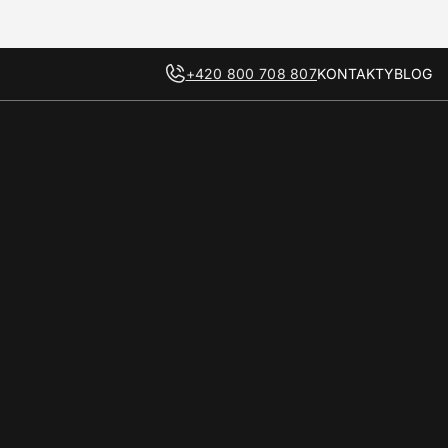
+420 800 708 807
KONTAKTY
BLOG