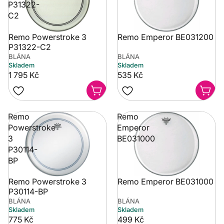
P31322-
C2
Remo Powerstroke 3
Remo Emperor BE031200
P31322-C2
BLÁNA
BLÁNA
Skladem
Skladem
1 795 Kč
535 Kč
Remo
Remo
Powerstroke
Emperor
3
BE031000
P30114-
BP
Remo Powerstroke 3
Remo Emperor BE031000
P30114-BP
BLÁNA
BLÁNA
Skladem
Skladem
775 Kč
499 Kč