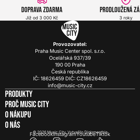
Doprava zdarma
Prodloužená z
Již od 3 000 Kč
3 roky
Provozovatel:
Praha Music Center spol. s.r.o.
Ocelářská 937/39
190 00 Praha
Česká republika
IČ: 18626459 DIČ: CZ18626459
info@music-city.cz
Produkty
Proč Music City
O nákupu
O nás
© 2026
Music City
.
Vytvořilo
Digismoothie
Facebook
Instagram
Youtube
Tiktok