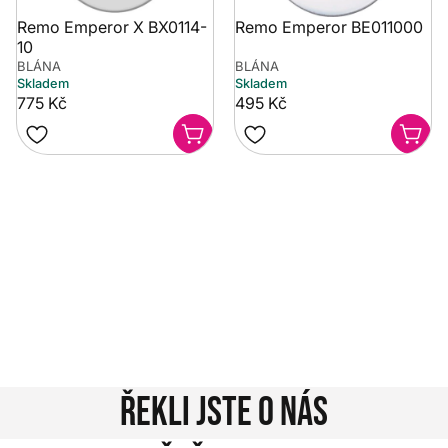
Remo Emperor X BX0114-
Remo Emperor BE011000
10
BLÁNA
BLÁNA
Skladem
Skladem
775 Kč
495 Kč
Potřebujete poradit?
Rozumíme tomu, že vybrat hudební nástroj není vždy
jednoduché. Napište nám na info@music-city.cz nebo
nám zavolejte.
Jsme tu pro vás!
Kontakty
Řekli jste o nás