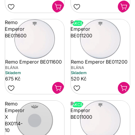
Remo
Remo
AKCE
Emperor
Emperor
BE011600
BE011200
Remo Emperor BE011600
Remo Emperor BE011200
BLÁNA
BLÁNA
Skladem
Skladem
675 Kč
520 Kč
Remo
Remo
AKCE
Emperor
Emperor
X
BE011000
BX0114-
10