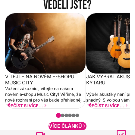
Věděli jste?
Vítejte na novém e-shopu Music
Jak vybrat akustickou
City
VÍTEJTE NA NOVÉM E-SHOPU
JAK VYBRAT AKUST
MUSIC CITY
KYTARU
Vážení zákazníci, vítejte na našem
novém e-shopu Music City! Věříme, že
Výběr akustiky není pro
nové rozhraní pro vás bude přehlednější
snadný. S volbou vám p
a rychlejší. Postupně budeme přidávat
PŘEČÍST SI VÍCE...
PŘEČÍST SI VÍCE...
nové funkcionality a vylepšovat stávající
obsah. Váš názor nás...
VÍCE ČLÁNKŮ