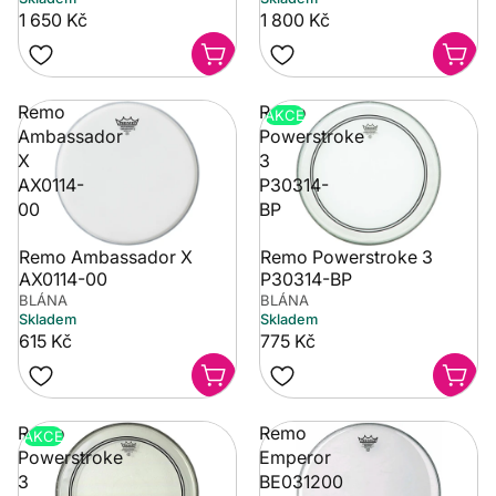
1 650 Kč
1 800 Kč
Remo
Remo
AKCE
Ambassador
Powerstroke
X
3
AX0114-
P30314-
00
BP
Remo Ambassador X
Remo Powerstroke 3
AX0114-00
P30314-BP
BLÁNA
BLÁNA
Skladem
Skladem
615 Kč
775 Kč
Remo
Remo
AKCE
Powerstroke
Emperor
3
BE031200