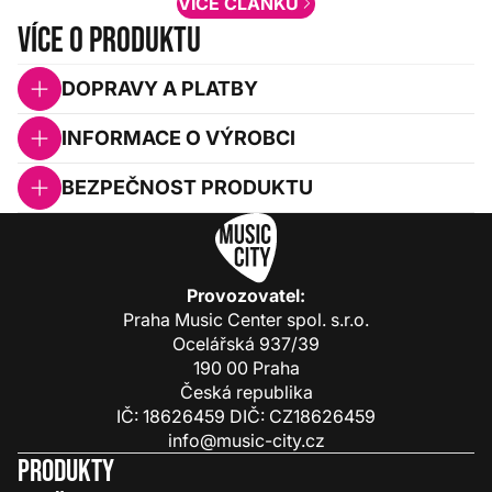
VÍCE ČLÁNKŮ
Více o produktu
DOPRAVY A PLATBY
INFORMACE O VÝROBCI
BEZPEČNOST PRODUKTU
Provozovatel:
Praha Music Center spol. s.r.o.
Ocelářská 937/39
190 00 Praha
Česká republika
IČ: 18626459 DIČ: CZ18626459
info@music-city.cz
Produkty