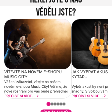
Věděli jste?
Vítejte na novém e-shopu Music
Jak vybrat akustickou
City
VÍTEJTE NA NOVÉM E-SHOPU
JAK VYBRAT AKUST
MUSIC CITY
KYTARU
Vážení zákazníci, vítejte na našem
novém e-shopu Music City! Věříme, že
Výběr akustiky není pro
nové rozhraní pro vás bude přehlednější
snadný. S volbou vám p
a rychlejší. Postupně budeme přidávat
PŘEČÍST SI VÍCE...
PŘEČÍST SI VÍCE...
nové funkcionality a vylepšovat stávající
obsah. Váš názor nás...