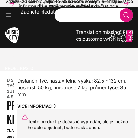
Vážení zákazníci, vítejte na našem novém e-shopu! Více
Vážení zákazníci, vítejte na našem novém e-shopu! Více informací
informací ke změnám se můžete dočíst zde.
ke změnám se můžete dočíst zde.
Začněte hledat
Translation missing:
CELKE
POLOŽE
cs.customer.wishlist
V KOŠÍK
0
ZVUK A SVĚTLA
STOJANY
STOJANY A DRŽÁKY PRO REPROBOXY
DISTANČNÍ TYČE MEZI SUBWOOFER A SATELIT
PROEL KP210
DISTANČNÍ
Distanční tyč, nastavitelná výška: 82,5 - 132 cm,
TYČE MEZI
nosnost: 50 kg, hmotnost: 2 kg, průměr tyče: 35
SUBWOOFER
mm
A SATELIT
PROEL
VÍCE INFORMACÍ
KP210
Tento produkt je dočasně vyprodán, ale je možno
ho dále objednat, bude naskladněn.
ZNAČKA:
SKU:
PROEL
HX0000000031542