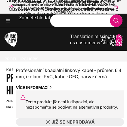
Vážení zákazníci, v souvislosti se spuštěním nového e-
Vážení zákazníci, v souvislosti se spuštěním nového e-shopu
shopu dochází ke ZPOŽDĚNÍ VYŘÍZENÍ VAŠICH
dochází ke ZPOŽDĚNÍ VYŘÍZENÍ VAŠICH OBJEDNÁVEK (včetně
OBJEDNÁVEK (včetně osobních odběrů). Prosíme o
osobních odběrů). Prosíme o trpělivost a omlouváme se za
komplikace.
trpělivost a omlouváme se za komplikace.
Začněte hledat
Translation missing:
CELKE
POLOŽE
cs.customer.wishlist
V KOŠÍK
0
ZVUK A SVĚTLA
KABELY A KONEKTORY
METRÁŽ
PROEL HPC110BK
KABEL
Profesionální koaxiální linkový kabel - průměr: 6,4
PROEL
mm, izolace: PVC, kabel: OFC, barva: černá
HPC110BK
VÍCE INFORMACÍ
ZNAČKA:
SKU:
Tento produkt již není k dispozici, ale
nezapomeňte se podívat na alternativní produkty.
PROEL
HX0000000030363
JIŽ SE NEPRODÁVÁ