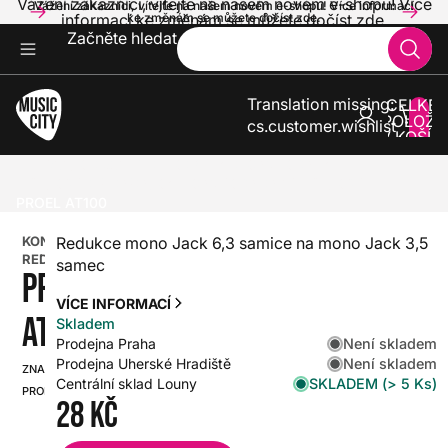
Vážení zákazníci, vítejte na našem novém e-shopu! Více
Vážení zákazníci, vítejte na našem novém e-shopu! Více informací
informací ke změnám se můžete dočíst zde.
ke změnám se můžete dočíst zde.
Začněte hledat
Translation missing:
CELKE
POLOŽE
cs.customer.wishlist
V KOŠÍK
0
ZVUK A SVĚTLA
KABELY A KONEKTORY
REDUKCE A PROPOJKY
KONEKTOROVÉ REDUKCE
PROEL AT100
KONEKTOROVÉ
Redukce mono Jack 6,3 samice na mono Jack 3,5
REDUKCE
samec
PROEL
VÍCE INFORMACÍ
AT100
Skladem
Není skladem
Prodejna Praha
Není skladem
Prodejna Uherské Hradiště
ZNAČKA:
SKU:
SKLADEM (> 5 Ks)
Centrální sklad Louny
PROEL
HX0000000030405
28 Kč