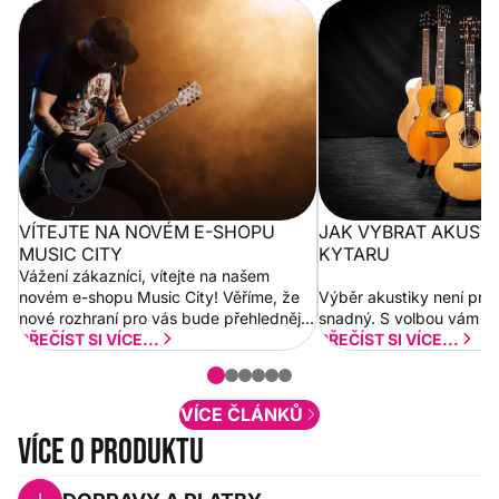
Vítejte na novém e-shopu Music
Jak vybrat akustickou
City
VÍTEJTE NA NOVÉM E-SHOPU
JAK VYBRAT AKUST
MUSIC CITY
KYTARU
Vážení zákazníci, vítejte na našem
novém e-shopu Music City! Věříme, že
Výběr akustiky není pro
nové rozhraní pro vás bude přehlednější
snadný. S volbou vám p
a rychlejší. Postupně budeme přidávat
PŘEČÍST SI VÍCE...
PŘEČÍST SI VÍCE...
nové funkcionality a vylepšovat stávající
obsah. Váš názor nás...
VÍCE ČLÁNKŮ
Více o produktu