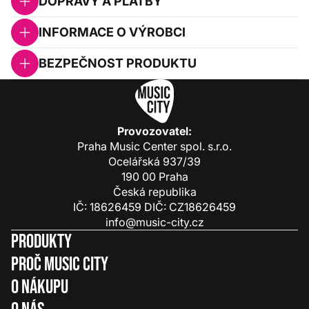
DOPRAVY A PLATBY
INFORMACE O VÝROBCI
BEZPEČNOST PRODUKTU
Provozovatel:
Praha Music Center spol. s.r.o.
Ocelářská 937/39
190 00 Praha
Česká republika
IČ: 18626459 DIČ: CZ18626459
info@music-city.cz
Produkty
Proč Music City
O nákupu