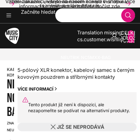
Vážení zákazníci, vítejte na našem novém e-shopu! Více
Vážení zákazníci, vítejte na našem novém e-shopu! Více informací
informací ke změnám se můžete dočíst zde.
ke změnám se můžete dočíst zde.
Začněte hledat
Translation missing:
CELKE
POLOŽE
cs.customer.wishlist
V KOŠÍK
0
ZVUK A SVĚTLA
KABELY A KONEKTORY
KABELOVÉ KONEKTORY
NEUTRIK NC5MXX-BAG
KABELOVÉ
5-pólový XLR konektor, kabelový samec s černým
KONEKTORY
kovovým pouzdrem a stříbrnými kontakty
NEUTRIK
VÍCE INFORMACÍ
NC5MXX-
Tento produkt již není k dispozici, ale
BAG
nezapomeňte se podívat na alternativní produkty.
ZNAČKA:
SKU:
JIŽ SE NEPRODÁVÁ
NEUTRIK
HX0000000098371