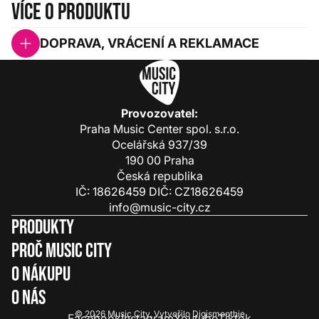
Více o produktu
DOPRAVA, VRÁCENÍ A REKLAMACE
Provozovatel:
Praha Music Center spol. s.r.o.
Ocelářská 937/39
190 00 Praha
Česká republika
IČ: 18626459 DIČ: CZ18626459
info@music-city.cz
Produkty
Proč Music City
O nákupu
O nás
© 2026
Music City
.
Vytvořilo
Digismoothie
Facebook
Instagram
Youtube
Tiktok