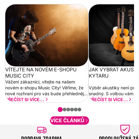
Vítejte na novém e-shopu Music
Jak vybrat akustickou
City
VÍTEJTE NA NOVÉM E-SHOPU
JAK VYBRAT AKUST
MUSIC CITY
KYTARU
Vážení zákazníci, vítejte na našem
novém e-shopu Music City! Věříme, že
Výběr akustiky není pro
nové rozhraní pro vás bude přehlednější
snadný. S volbou vám p
a rychlejší. Postupně budeme přidávat
PŘEČÍST SI VÍCE...
PŘEČÍST SI VÍCE...
nové funkcionality a vylepšovat stávající
obsah. Váš názor nás...
VÍCE ČLÁNKŮ