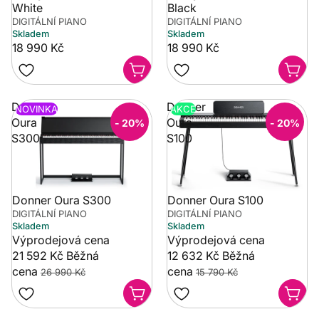
White
Black
DIGITÁLNÍ PIANO
DIGITÁLNÍ PIANO
Skladem
Skladem
18 990 Kč
18 990 Kč
Donner
Donner
NOVINKA
AKCE
Oura
Oura
- 20%
- 20%
S300
S100
Donner Oura S300
Donner Oura S100
DIGITÁLNÍ PIANO
DIGITÁLNÍ PIANO
Skladem
Skladem
Výprodejová cena
Výprodejová cena
21 592 Kč
Běžná
12 632 Kč
Běžná
cena
cena
26 990 Kč
15 790 Kč