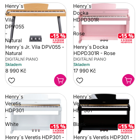
Henry`s
Henry`s
Jr.
Docka
Vila
HDPD301R
DPV055
-
-
Rose
Natural
Henry`s Jr. Vila DPV055 -
Henry`s Docka
Natural
HDPD301R - Rose
DIGITÁLNÍ PIANO
DIGITÁLNÍ PIANO
Skladem
Skladem
8 990 Kč
17 990 Kč
Henry`s
Henry`s
Veretis
Veretis
HDP301
HDP301
-
-
White
Black
Henry`s Veretis HDP301 -
Henry`s Veretis HDP301 -