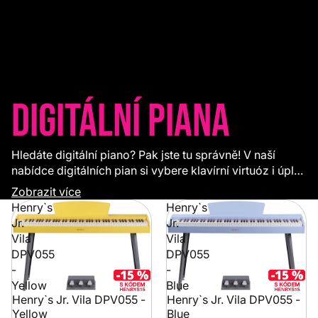
Digitální piana
Hledáte digitální piano? Pak jste tu správně! V naší
nabídce digitálních pian si vybere klavírní virtuóz i úplný
začátečník. Digitální piano je skvělé, cenově
Zobrazit více
dostupnější řešení pro hráče, kteří nemají pro akustický
Henry`s
Henry`s
klavír dostatečný prostor nebo chtějí hrát se sluchátky.
Jr.
Jr.
Většina digitálních pian disponuje zvukem opravdových
Vila
Vila
pian, ale i dalšími zvuky a užitečnými funkcemi.
DPV055
DPV055
-
-
Yellow
Blue
Henry`s Jr. Vila DPV055 -
Henry`s Jr. Vila DPV055 -
Yellow
Blue