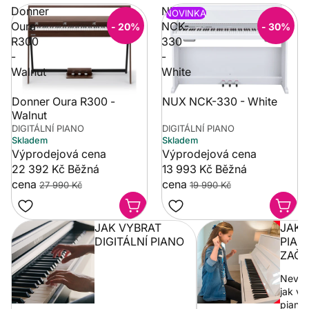
Donner
NUX
NOVINKA
Oura
NCK-
- 20%
- 30%
R300
330
-
-
Walnut
White
Donner Oura R300 -
NUX NCK-330 - White
Walnut
DIGITÁLNÍ PIANO
DIGITÁLNÍ PIANO
Skladem
Skladem
Výprodejová cena
Výprodejová cena
22 392 Kč
Běžná
13 993 Kč
Běžná
cena
cena
27 990 Kč
19 990 Kč
JAK VYBRAT
JAK 
DIGITÁLNÍ PIANO
PIAN
ZAČÁ
Nevíte
jak vy
piano 