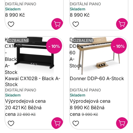
DIGITÁLNÍ PIANO
DIGITÁLNÍ PIANO
Skladem
Skladem
8 990 Kč
8 990 Kč
Kawai
Donner
ROZBALENÉ
ROZBALENÉ
CX102B
DDP-
- 10%
- 10%
-
60
Black
A-
A-
Stock
Stock
Kawai CX102B - Black A-
Donner DDP-60 A-Stock
Stock
DIGITÁLNÍ PIANO
DIGITÁLNÍ PIANO
Skladem
Skladem
Výprodejová cena
Výprodejová cena
20 421 Kč
Běžná
8 990 Kč
Běžná
cena
cena
22 690 Kč
9 990 Kč