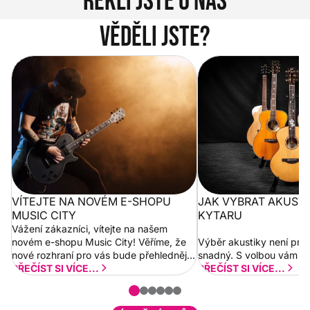
Řekli jste o nás
Věděli jste?
Vítejte na novém e-shopu Music
Jak vybrat akustickou
City
VÍTEJTE NA NOVÉM E-SHOPU
JAK VYBRAT AKUST
MUSIC CITY
KYTARU
Vážení zákazníci, vítejte na našem
novém e-shopu Music City! Věříme, že
Výběr akustiky není pro
nové rozhraní pro vás bude přehlednější
snadný. S volbou vám p
a rychlejší. Postupně budeme přidávat
PŘEČÍST SI VÍCE...
PŘEČÍST SI VÍCE...
nové funkcionality a vylepšovat stávající
obsah. Váš názor nás...