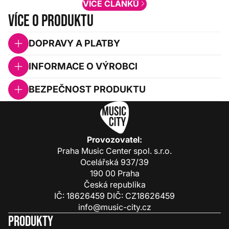
VÍCE ČLÁNKŮ
Více o produktu
DOPRAVY A PLATBY
INFORMACE O VÝROBCI
BEZPEČNOST PRODUKTU
Provozovatel:
Praha Music Center spol. s.r.o.
Ocelářská 937/39
190 00 Praha
Česká republika
IČ: 18626459 DIČ: CZ18626459
info@music-city.cz
Produkty