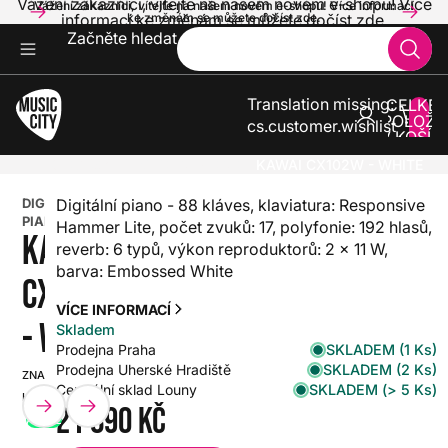
Vážení zákazníci, vítejte na našem novém e-shopu! Více
Vážení zákazníci, vítejte na našem novém e-shopu! Více informací
informací ke změnám se můžete dočíst zde.
ke změnám se můžete dočíst zde.
Začněte hledat
Translation missing:
CELKE
POLOŽE
cs.customer.wishlist
V KOŠÍK
0
KLÁVESY
DIGITÁLNÍ PIANA
KAWAI CX102W - WHITE
DIGITÁLNÍ
Digitální piano - 88 kláves, klaviatura: Responsive
PIANO
Hammer Lite, počet zvuků: 17, polyfonie: 192 hlasů,
KAWAI
reverb: 6 typů, výkon reproduktorů: 2 x 11 W,
barva: Embossed White
CX102W
VÍCE INFORMACÍ
- WHITE
Skladem
SKLADEM (1 Ks)
Prodejna Praha
SKLADEM (2 Ks)
Prodejna Uherské Hradiště
ZNAČKA:
SKU:
SKLADEM (> 5 Ks)
Centrální sklad Louny
KAWAI
HX0000000109617
21 890 Kč
AKCE