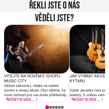
Řekli jste o nás
Věděli jste?
Vítejte na novém e-shopu Music
Jak vybrat akustickou
City
VÍTEJTE NA NOVÉM E-SHOPU
JAK VYBRAT AKUST
MUSIC CITY
KYTARU
Vážení zákazníci, vítejte na našem
novém e-shopu Music City! Věříme, že
Výběr akustiky není pro
nové rozhraní pro vás bude přehlednější
snadný. S volbou vám p
a rychlejší. Postupně budeme přidávat
PŘEČÍST SI VÍCE...
PŘEČÍST SI VÍCE...
nové funkcionality a vylepšovat stávající
obsah. Váš názor nás...