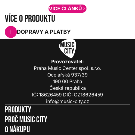
VÍCE ČLÁNKŮ
Více o produktu
DOPRAVY A PLATBY
Provozovatel:
Praha Music Center spol. s.r.o.
Ocelářská 937/39
190 00 Praha
Česká republika
IČ: 18626459 DIČ: CZ18626459
info@music-city.cz
Produkty
Proč Music City
O nákupu