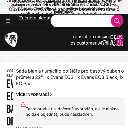
Vážení zákazníci, v souvislosti se spuštěním nového e-
Vážení zákazníci, v souvislosti se spuštěním nového e-shopu
shopu dochází ke ZPOŽDĚNÍ VYŘÍZENÍ VAŠICH
dochází ke ZPOŽDĚNÍ VYŘÍZENÍ VAŠICH OBJEDNÁVEK (včetně
OBJEDNÁVEK (včetně osobních odběrů). Prosíme o
osobních odběrů). Prosíme o trpělivost a omlouváme se za
komplikace.
trpělivost a omlouváme se za komplikace.
Začněte hledat
Translation missing:
CELKE
POLOŽE
cs.customer.wishlist
V KOŠÍK
0
BICÍ
BLÁNY
SADY BLAN
EVANS EQ3 BASS DRUM PACK BD22B3
SADA
Sada blan a tlumícího polštáře pro basový buben o
BLAN
průměru 22", 1x Evans EQ3, 1x Evans EQ3 Black, 1x
EVANS
EQ Pad
EQ3
VÍCE INFORMACÍ
BASS
Tento produkt je dočasně vyprodán, ale je možno
ho dále objednat, bude naskladněn.
DRUM