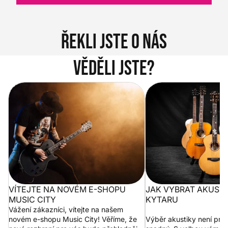
Řekli jste o nás
Věděli jste?
Vítejte na novém e-shopu Music
Jak vybrat akustickou
City
VÍTEJTE NA NOVÉM E-SHOPU
JAK VYBRAT AKUST
MUSIC CITY
KYTARU
Vážení zákazníci, vítejte na našem
novém e-shopu Music City! Věříme, že
Výběr akustiky není pro