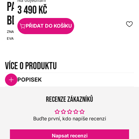
Na objednání
PACK
3 490 Kč
BD22B3
PŘIDAT DO KOŠÍKU
ZNAČKA:
SKU:
EVANS
HX0000000069760
Více o produktu
POPISEK
Recenze zákazníků
Buďte první, kdo napíše recenzi
Napsat recenzi