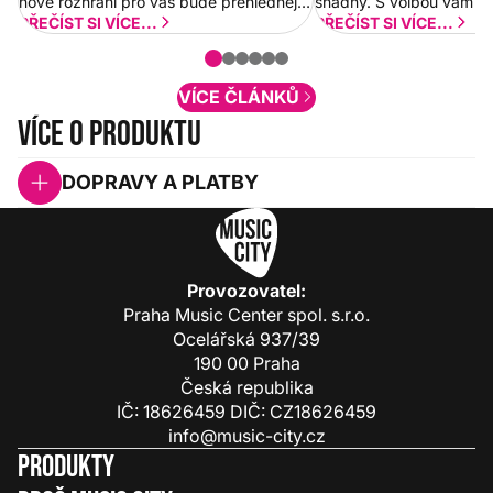
nové rozhraní pro vás bude přehlednější
snadný. S volbou vám p
a rychlejší. Postupně budeme přidávat
PŘEČÍST SI VÍCE...
PŘEČÍST SI VÍCE...
nové funkcionality a vylepšovat stávající
obsah. Váš názor nás...
VÍCE ČLÁNKŮ
Více o produktu
DOPRAVY A PLATBY
Provozovatel:
Praha Music Center spol. s.r.o.
Ocelářská 937/39
190 00 Praha
Česká republika
IČ: 18626459 DIČ: CZ18626459
info@music-city.cz
Produkty