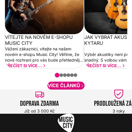
VÍTEJTE NA NOVÉM E-SHOPU
JAK VYBRAT AKUST
MUSIC CITY
KYTARU
Vážení zákazníci, vítejte na našem
novém e-shopu Music City! Věříme, že
Výběr akustiky není pro
nové rozhraní pro vás bude přehlednější
snadný. S volbou vám p
a rychlejší. Postupně budeme přidávat
PŘEČÍST SI VÍCE...
PŘEČÍST SI VÍCE...
nové funkcionality a vylepšovat stávající
obsah. Váš názor nás...
VÍCE ČLÁNKŮ
Doprava zdarma
Prodloužená z
Již od 3 000 Kč
3 roky