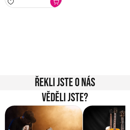
Potřebujete poradit?
Rozumíme tomu, že vybrat hudební nástroj není vždy
jednoduché. Napište nám na info@music-city.cz nebo
nám zavolejte.
Jsme tu pro vás!
Kontakty
Řekli jste o nás
Věděli jste?
Vítejte na novém e-shopu Music
Jak vybrat akustickou
City