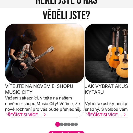
Řekli jste o nás
Věděli jste?
Vítejte na novém e-shopu Music
Jak vybrat akustickou
City
VÍTEJTE NA NOVÉM E-SHOPU
JAK VYBRAT AKUST
MUSIC CITY
KYTARU
Vážení zákazníci, vítejte na našem
novém e-shopu Music City! Věříme, že
Výběr akustiky není pro
nové rozhraní pro vás bude přehlednější
snadný. S volbou vám p
a rychlejší. Postupně budeme přidávat
PŘEČÍST SI VÍCE...
PŘEČÍST SI VÍCE...
nové funkcionality a vylepšovat stávající
obsah. Váš názor nás...