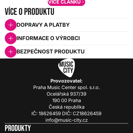
VÍCE ČLÁNKŮ
Více o produktu
DOPRAVY A PLATBY
INFORMACE O VÝROBCI
BEZPEČNOST PRODUKTU
Provozovatel:
Praha Music Center spol. s.r.o.
Ocelářská 937/39
190 00 Praha
Česká republika
IČ: 18626459 DIČ: CZ18626459
info@music-city.cz
Produkty