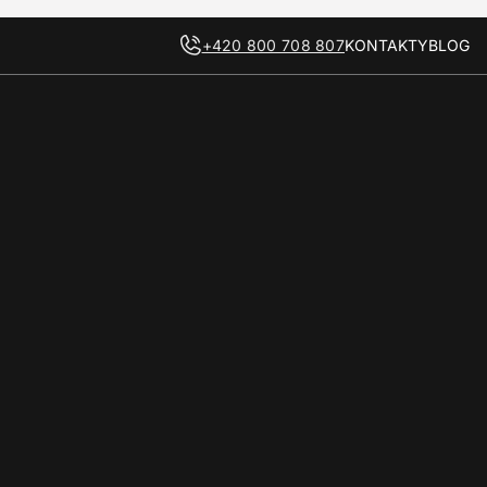
+420 800 708 807
KONTAKTY
BLOG