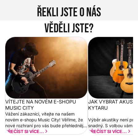
Řekli jste o nás
Věděli jste?
Vítejte na novém e-shopu Music
Jak vybrat akustickou
City
VÍTEJTE NA NOVÉM E-SHOPU
JAK VYBRAT AKUST
MUSIC CITY
KYTARU
Vážení zákazníci, vítejte na našem
novém e-shopu Music City! Věříme, že
Výběr akustiky není pro
nové rozhraní pro vás bude přehlednější
snadný. S volbou vám p
a rychlejší. Postupně budeme přidávat
PŘEČÍST SI VÍCE...
PŘEČÍST SI VÍCE...
nové funkcionality a vylepšovat stávající