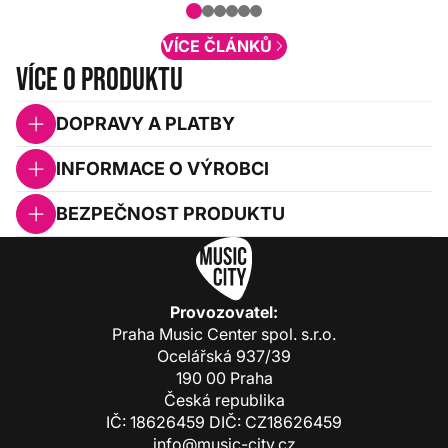
obsah. Váš názor nás...
VÍCE ČLÁNKŮ
Více o produktu
DOPRAVY A PLATBY
INFORMACE O VÝROBCI
BEZPEČNOST PRODUKTU
Provozovatel:
Praha Music Center spol. s.r.o.
Ocelářská 937/39
190 00 Praha
Česká republika
IČ: 18626459 DIČ: CZ18626459
info@music-city.cz