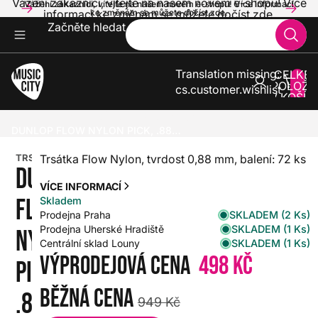
Vážení zákazníci, vítejte na našem novém e-shopu! Více
Vážení zákazníci, vítejte na našem novém e-shopu! Více informací
informací ke změnám se můžete dočíst zde.
ke změnám se můžete dočíst zde.
Začněte hledat
Translation missing:
CELKE
POLOŽE
cs.customer.wishlist
V KOŠÍK
0
KYTARY
TRSÁTKA A PRSTÝNKY
TRSÁTKA
DUNLOP FLOW NYLON PICK, .88MM, 72 KS
TRSÁTKO
Trsátka Flow Nylon, tvrdost 0,88 mm, balení: 72 ks
DUNLOP
VÍCE INFORMACÍ
FLOW
Skladem
SKLADEM (2 Ks)
Prodejna Praha
SKLADEM (1 Ks)
Prodejna Uherské Hradiště
NYLON
SKLADEM (1 Ks)
Centrální sklad Louny
Výprodejová cena
498 Kč
PICK,
Běžná cena
.88MM,
949 Kč