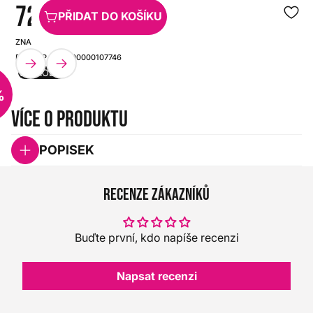
72 KS
PŘIDAT DO KOŠÍKU
ZNAČKA:
SKU:
DUNLOP
HX0000000107746
VÝPRODEJ
%
Více o produktu
POPISEK
Recenze zákazníků
Buďte první, kdo napíše recenzi
Napsat recenzi