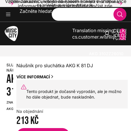
Vážení zákazníci, vítejte na našem novém e-shopu! Více
Vážení zákazníci, vítejte na našem novém e-shopu! Více informací
informací ke změnám se můžete dočíst zde.
ke změnám se můžete dočíst zde.
Začněte hledat
Translation missing:
CELKE
POLOŽE
cs.customer.wishlist
V KOŠÍK
0
SLUCHÁTKA
SLUCHÁTKOVÉ PŘÍSLUŠENSTVÍ
NÁHRADNÍ NÁUŠNÍKY PRO SLUCHÁTKA
AKG 3102Z26010
SLUCHÁTKOVÝ
Náušník pro sluchátka AKG K 81 DJ
NÁUŠNÍK
AKG
VÍCE INFORMACÍ
3102Z26010
Tento produkt je dočasně vyprodán, ale je možno
ho dále objednat, bude naskladněn.
ZNAČKA:
SKU:
AKG
HX0000000087328
Na objednání
213 Kč