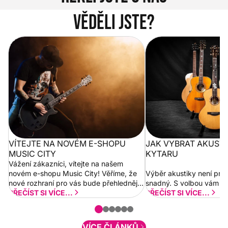
Věděli jste?
Vítejte na novém e-shopu Music
Jak vybrat akustickou
City
VÍTEJTE NA NOVÉM E-SHOPU
JAK VYBRAT AKUST
MUSIC CITY
KYTARU
Vážení zákazníci, vítejte na našem
novém e-shopu Music City! Věříme, že
Výběr akustiky není pro
nové rozhraní pro vás bude přehlednější
snadný. S volbou vám p
a rychlejší. Postupně budeme přidávat
PŘEČÍST SI VÍCE...
PŘEČÍST SI VÍCE...
nové funkcionality a vylepšovat stávající
obsah. Váš názor nás...
VÍCE ČLÁNKŮ