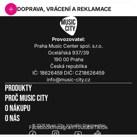
DOPRAVA, VRÁCENÍ A REKLAMACE
Provozovatel:
Praha Music Center spol. s.r.o.
Ocelářská 937/39
190 00 Praha
Česká republika
IČ: 18626459 DIČ: CZ18626459
info@music-city.cz
Produkty
Proč Music City
O nákupu
O nás
© 2026
Music City
.
Vytvořilo
Digismoothie
Facebook
Instagram
Youtube
Tiktok