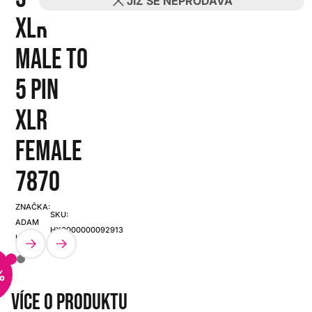
JIŽ SE NEPRODÁVÁ
XLR
MALE TO
5 PIN
XLR
FEMALE
7870
ZNAČKA:
SKU:
ADAM
HX0000000092913
HALL
%
Více o produktu