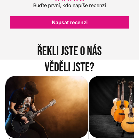
Buďte první, kdo napíše recenzi
Napsat recenzi
Řekli jste o nás
Věděli jste?
Vítejte na novém e-shopu Music
Jak vybrat akustickou
City