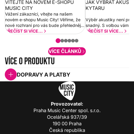
VÍTEJTE NA NOVÉM E-SHOPU
JAK VYBRAT AKUST
MUSIC CITY
KYTARU
Vážení zákazníci, vítejte na našem
novém e-shopu Music City! Věříme, že
Výběr akustiky není pro
nové rozhraní pro vás bude přehlednější
snadný. S volbou vám p
a rychlejší. Postupně budeme přidávat
PŘEČÍST SI VÍCE...
PŘEČÍST SI VÍCE...
nové funkcionality a vylepšovat stávající
obsah. Váš názor nás...
VÍCE ČLÁNKŮ
Více o produktu
DOPRAVY A PLATBY
Provozovatel:
Praha Music Center spol. s.r.o.
Ocelářská 937/39
190 00 Praha
Česká republika