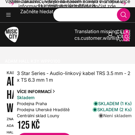
Vážení zákazníci, vítejte na našem novém e-shopu! Více
Vážení zákazníci, vítejte na našem novém e-shopu! Více informací
informací ke změnám se můžete dočíst zde.
ke změnám se můžete dočíst zde.
Začněte hledat
Translation missing:
CELKE
POLOŽE
cs.customer.wishlist
V KOŠÍK
0
ZVUK A SVĚTLA
KABELY A KONEKTORY
LINKOVÉ, NÁSTROJOVÉ, STEREO, INSERT KABELY
ADAM HALL K3Y WPP0100
KABEL
3 Star Series - Audio-linkový kabel TRS 3.5 mm - 2
ADAM
x TS 6.3 mm 1 m
HALL K3Y
VÍCE INFORMACÍ
Skladem
SKLADEM (1 Ks)
Prodejna Praha
WPP0100
SKLADEM (2 Ks)
Prodejna Uherské Hradiště
Není skladem
Centrální sklad Louny
ZNAČKA:
125 Kč
SKU:
ADAM
HX0000000093327
HALL