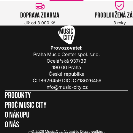
Doprava zdarma
Prodloužená z
Již od 3 000 Kč
3 roky
Provozovatel:
Praha Music Center spol. s.r.o.
Ocelářská 937/39
190 00 Praha
Česká republika
IČ: 18626459 DIČ: CZ18626459
info@music-city.cz
Produkty
Proč Music City
O nákupu
O nás
© 2026
Music City
.
Vytvořilo
Digismoothie