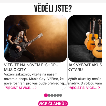
Věděli jste?
Vítejte na novém e-shopu Music
Jak vybrat akustickou
City
VÍTEJTE NA NOVÉM E-SHOPU
JAK VYBRAT AKUST
MUSIC CITY
KYTARU
Vážení zákazníci, vítejte na našem
novém e-shopu Music City! Věříme, že
Výběr akustiky není pro
nové rozhraní pro vás bude přehlednější
snadný. S volbou vám p
a rychlejší. Postupně budeme přidávat
PŘEČÍST SI VÍCE...
PŘEČÍST SI VÍCE...
nové funkcionality a vylepšovat stávající
obsah. Váš názor nás...
VÍCE ČLÁNKŮ