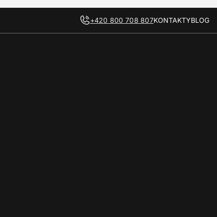
+420 800 708 807
KONTAKTY
BLOG