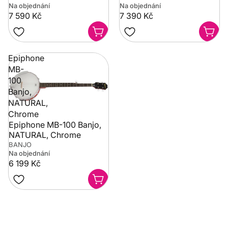
Na objednání
Na objednání
7 590 Kč
7 390 Kč
Epiphone
MB-
100
Banjo,
NATURAL,
Chrome
Epiphone MB-100 Banjo,
NATURAL, Chrome
BANJO
Na objednání
6 199 Kč
Potřebujete poradit?
Rozumíme tomu, že vybrat hudební nástroj není vždy