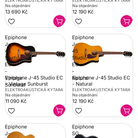
ELEKTROAKUSTICKÁ KYTARA
ELEKTROAKUSTICKÁ KYTARA
Na objednání
Na objednání
13 690 Kč
12 190 Kč
Epiphone
Epiphone
J-
J-
45
45
Studio
Studio
EC
EC
-
-
Epiphone J-45 Studio EC
Epiphone J-45 Studio EC
Vintage
Natural
- Vintage Sunburst
- Natural
Sunburst
ELEKTROAKUSTICKÁ KYTARA
ELEKTROAKUSTICKÁ KYTARA
Na objednání
Na objednání
11 090 Kč
12 190 Kč
Epiphone
Epiphone
J-
SG