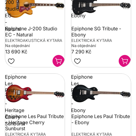
200
Tribute
Studio
-
EC
Ebony
-
Epiphone J-200 Studio
Epiphone SG Tribute -
Natural
EC - Natural
Ebony
ELEKTROAKUSTICKÁ KYTARA
ELEKTRICKÁ KYTARA
Na objednání
Na objednání
13 690 Kč
7 290 Kč
Epiphone
Epiphone
Les
Les
Paul
Paul
Tribute
Tribute
-
-
Heritage
Ebony
Epiphone Les Paul Tribute
Epiphone Les Paul Tribute
Cherry
- Heritage Cherry
- Ebony
Sunburst
Sunburst
ELEKTRICKÁ KYTARA
ELEKTRICKÁ KYTARA