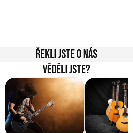
jednoduché. Napište nám na info@music-city.cz nebo
nám zavolejte.
Jsme tu pro vás!
Kontakty
Řekli jste o nás
Věděli jste?
Vítejte na novém e-shopu Music
Jak vybrat akustickou
City