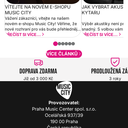
VÍTEJTE NA NOVÉM E-SHOPU
JAK VYBRAT AKUST
MUSIC CITY
KYTARU
Vážení zákazníci, vítejte na našem
novém e-shopu Music City! Věříme, že
Výběr akustiky není pro
nové rozhraní pro vás bude přehlednější
snadný. S volbou vám p
a rychlejší. Postupně budeme přidávat
PŘEČÍST SI VÍCE...
PŘEČÍST SI VÍCE...
nové funkcionality a vylepšovat stávající
obsah. Váš názor nás...
VÍCE ČLÁNKŮ
Doprava zdarma
Prodloužená z
Již od 3 000 Kč
3 roky
Provozovatel:
Praha Music Center spol. s.r.o.
Ocelářská 937/39
190 00 Praha
Česká republika