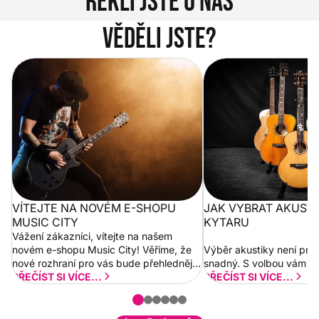
Řekli jste o nás
Věděli jste?
Vítejte na novém e-shopu Music
Jak vybrat akustickou
City
VÍTEJTE NA NOVÉM E-SHOPU
JAK VYBRAT AKUST
MUSIC CITY
KYTARU
Vážení zákazníci, vítejte na našem
novém e-shopu Music City! Věříme, že
Výběr akustiky není pro
nové rozhraní pro vás bude přehlednější
snadný. S volbou vám p
a rychlejší. Postupně budeme přidávat
PŘEČÍST SI VÍCE...
PŘEČÍST SI VÍCE...
nové funkcionality a vylepšovat stávající
obsah. Váš názor nás...