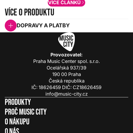
VÍCE ČLÁNKŮ
Více o produktu
DOPRAVY A PLATBY
Provozovatel:
Praha Music Center spol. s.r.o.
Ocelářská 937/39
190 00 Praha
Česká republika
IČ: 18626459 DIČ: CZ18626459
info@music-city.cz
Produkty
Proč Music City
O nákupu
O nás