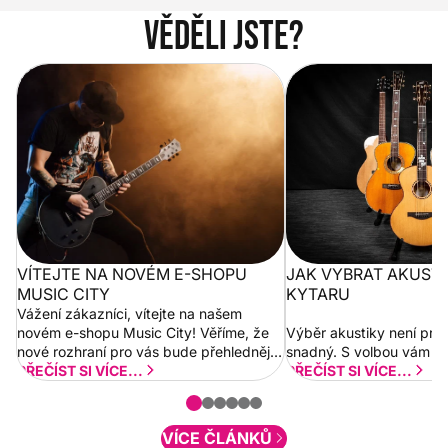
Věděli jste?
Vítejte na novém e-shopu Music
Jak vybrat akustickou
City
VÍTEJTE NA NOVÉM E-SHOPU
JAK VYBRAT AKUST
MUSIC CITY
KYTARU
Vážení zákazníci, vítejte na našem
novém e-shopu Music City! Věříme, že
Výběr akustiky není pro
nové rozhraní pro vás bude přehlednější
snadný. S volbou vám p
a rychlejší. Postupně budeme přidávat
PŘEČÍST SI VÍCE...
PŘEČÍST SI VÍCE...
nové funkcionality a vylepšovat stávající
obsah. Váš názor nás...
VÍCE ČLÁNKŮ