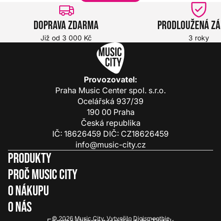
Doprava zdarma
Prodloužená z
Již od 3 000 Kč
3 roky
Provozovatel:
Praha Music Center spol. s.r.o.
Ocelářská 937/39
190 00 Praha
Česká republika
IČ: 18626459 DIČ: CZ18626459
info@music-city.cz
Produkty
Proč Music City
O nákupu
O nás
© 2026
Music City
.
Vytvořilo
Digismoothie