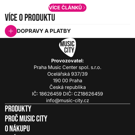
VÍCE ČLÁNKŮ
Více o produktu
DOPRAVY A PLATBY
Provozovatel:
Praha Music Center spol. s.r.o.
Ocelářská 937/39
190 00 Praha
Česká republika
IČ: 18626459 DIČ: CZ18626459
info@music-city.cz
Produkty
Proč Music City
O nákupu