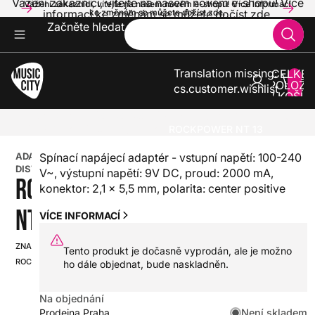
Vážení zákazníci, vítejte na našem novém e-shopu! Více
Vážení zákazníci, vítejte na našem novém e-shopu! Více informací
informací ke změnám se můžete dočíst zde.
ke změnám se můžete dočíst zde.
Začněte hledat
Translation missing:
CELKE
POLOŽE
cs.customer.wishlist
V KOŠÍK
0
KYTARY
PŘÍSLUŠENSTVÍ PRO EFEKTY A MULTIEFEKTY
ADAPTÉRY A DISTRIBUTORY
ROCKPOWER NT 13
ADAPTÉRY A
Spínací napájecí adaptér - vstupní napětí: 100-240
DISTRIBUTORY
V~, výstupní napětí: 9V DC, proud: 2000 mA,
ROCKPOWER
konektor: 2,1 x 5,5 mm, polarita: center positive
NT 13
VÍCE INFORMACÍ
ZNAČKA:
SKU:
Tento produkt je dočasně vyprodán, ale je možno
ROCKPOWER
HX0000000094456
ho dále objednat, bude naskladněn.
Na objednání
Není skladem
Prodejna Praha