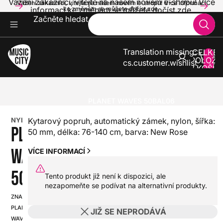
Vážení zákazníci, vítejte na našem novém e-shopu! Více
Vážení zákazníci, vítejte na našem novém e-shopu! Více informací
informací ke změnám se můžete dočíst zde.
ke změnám se můžete dočíst zde.
Začněte hledat
Translation missing:
CELKE
POLOŽE
cs.customer.wishlist
V KOŠÍK
0
KYTARY
PŘÍSLUŠENSTVÍ PRO KYTARY A BASKYTARY
ŘEMENY A POPRUHY NA KYTARY A BASKYTARY
NYLONOVÉ/TEXTILNÍ
PLANET WAVES 50BAL06
NYLONOVÉ/TEXTILNÍ
Kytarový popruh, automatický zámek, nylon, šířka:
PLANET
50 mm, délka: 76-140 cm, barva: New Rose
WAVES
VÍCE INFORMACÍ
50BAL06
Tento produkt již není k dispozici, ale
nezapomeňte se podívat na alternativní produkty.
ZNAČKA:
SKU:
PLANET
JIŽ SE NEPRODÁVÁ
HX0000000075465
WAVES