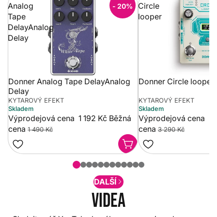
Analog
Circle
- 20%
Tape
looper
DelayAnalog
Delay
Donner Analog Tape DelayAnalog
Donner Circle looper
Delay
KYTAROVÝ EFEKT
KYTAROVÝ EFEKT
Skladem
Skladem
Výprodejová cena
1 192 Kč
Běžná
Výprodejová cena
2 
cena
cena
1 490 Kč
3 290 Kč
DALŠÍ
Videa