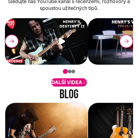
Sledujte náš YouTube kanál s recenzemi, rozhovory a
spoustou užitečných tipů.
PŘEHRÁT
PŘEHRÁT
VIDEO
VIDEO
DALŠÍ VIDEA
Blog
Vítejte na novém e-shopu Music
Jak vybrat akustickou
City