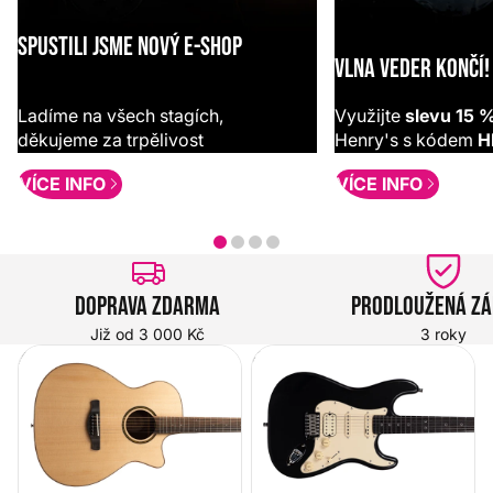
SPUSTILI JSME NOVÝ E-SHOP
VLNA VEDER KONČÍ!
Ladíme na všech stagích,
Využijte
slevu 15 
děkujeme za trpělivost
Henry's s kódem
H
VÍCE INFO
VÍCE INFO
Doprava zdarma
Prodloužená z
Již od 3 000 Kč
3 roky
Akustické kytary
Elektrické kytary