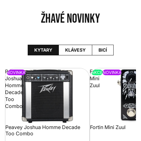
Žhavé novinky
KYTARY
KLÁVESY
BICÍ
Peavey
Fortin
NOVINKA
AKCE
NOVINKA
Joshua
Mini
Homme
Zuul
Decade
Too
Combo
Peavey Joshua Homme Decade
Fortin Mini Zuul
Too Combo