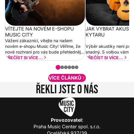
VÍTEJTE NA NOVÉM E-SHOPU
JAK VYBRAT AKUST
MUSIC CITY
KYTARU
Vážení zákazníci, vítejte na našem
novém e-shopu Music City! Věříme, že
Výběr akustiky není pro
nové rozhraní pro vás bude přehlednější
snadný. S volbou vám p
a rychlejší. Postupně budeme přidávat
PŘEČÍST SI VÍCE...
PŘEČÍST SI VÍCE...
nové funkcionality a vylepšovat stávající
obsah. Váš názor nás...
VÍCE ČLÁNKŮ
Řekli jste o nás
Provozovatel:
Praha Music Center spol. s.r.o.
Ocelářská 937/39