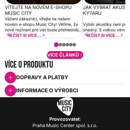
VÍTEJTE NA NOVÉM E-SHOPU
JAK VYBRAT AKUST
MUSIC CITY
KYTARU
Vážení zákazníci, vítejte na našem
novém e-shopu Music City! Věříme, že
Výběr akustiky není pro
nové rozhraní pro vás bude přehlednější
snadný. S volbou vám p
a rychlejší. Postupně budeme přidávat
PŘEČÍST SI VÍCE...
PŘEČÍST SI VÍCE...
nové funkcionality a vylepšovat stávající
obsah. Váš názor nás...
VÍCE ČLÁNKŮ
Více o produktu
DOPRAVY A PLATBY
INFORMACE O VÝROBCI
Provozovatel:
Praha Music Center spol. s.r.o.