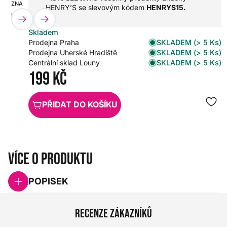
ZNAČKA:
SKU:
HENRY’S se slevovým kódem
HENRYS15.
HENRY'S
HX0000000105569
Skladem
SKLADEM (> 5 Ks)
Prodejna Praha
SKLADEM (> 5 Ks)
Prodejna Uherské Hradiště
SKLADEM (> 5 Ks)
Centrální sklad Louny
199 Kč
PŘIDAT DO KOŠÍKU
Více o produktu
POPISEK
Recenze zákazníků