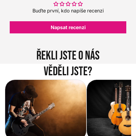
Buďte první, kdo napíše recenzi
Napsat recenzi
Řekli jste o nás
Věděli jste?
Vítejte na novém e-shopu Music
Jak vybrat akustickou
City