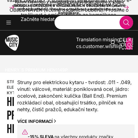
Vážení zákazníci, v souvislosti se spuštěním nového e-
Vážení zákazníci, v souvislosti se spuštěním nového e-shopu
shopu dochází ke ZPOŽDĚNÍ VYŘÍZENÍ VAŠICH
dochází ke ZPOŽDĚNÍ VYŘÍZENÍ VAŠICH OBJEDNÁVEK (včetně
OBJEDNÁVEK (včetně osobních odběrů). Prosíme o
osobních odběrů). Prosíme o trpělivost a omlouváme se za
komplikace.
trpělivost a omlouváme se za komplikace.
Začněte hledat
Translation missing:
CELKE
POLOŽE
cs.customer.wishlist
V KOŠÍK
0
KYTARY
STRUNY PRO KYTARY
STRUNY PRO ELEKTRICKOU KYTARU
HENRY`S PREMIUM HEN1149P
STRUNY PRO
Struny pro elektrickou kytaru - tvrdost: .011 - .049,
ELEKTRICKOU
vinutí: válcové, materiál: poniklovaná ocel, jádro:
KYTARU
ocelové, zakončení: kulička (Ball End). Premium
HENRY`S
rozkládací obal, obsahující trsátko, pilníček na
nehty, čistič pražců, edukační texty.
PREMIUM
VÍCE INFORMACÍ
HEN1149P
-15% SLEVA
na všechny produkty značky