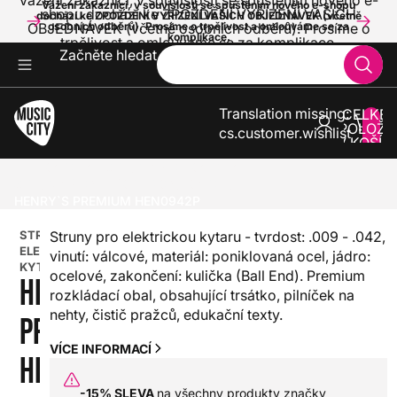
Vážení zákazníci, v souvislosti se spuštěním nového e-
Vážení zákazníci, v souvislosti se spuštěním nového e-shopu
shopu dochází ke ZPOŽDĚNÍ VYŘÍZENÍ VAŠICH
dochází ke ZPOŽDĚNÍ VYŘÍZENÍ VAŠICH OBJEDNÁVEK (včetně
OBJEDNÁVEK (včetně osobních odběrů). Prosíme o
osobních odběrů). Prosíme o trpělivost a omlouváme se za
komplikace.
trpělivost a omlouváme se za komplikace.
Začněte hledat
Translation missing:
CELKE
POLOŽE
cs.customer.wishlist
V KOŠÍK
0
KYTARY
STRUNY PRO KYTARY
STRUNY PRO ELEKTRICKOU KYTARU
HENRY`S PREMIUM HEN0942P
STRUNY PRO
Struny pro elektrickou kytaru - tvrdost: .009 - .042,
ELEKTRICKOU
vinutí: válcové, materiál: poniklovaná ocel, jádro:
KYTARU
ocelové, zakončení: kulička (Ball End). Premium
HENRY`S
rozkládací obal, obsahující trsátko, pilníček na
nehty, čistič pražců, edukační texty.
PREMIUM
VÍCE INFORMACÍ
HEN0942P
-15% SLEVA
na všechny produkty značky