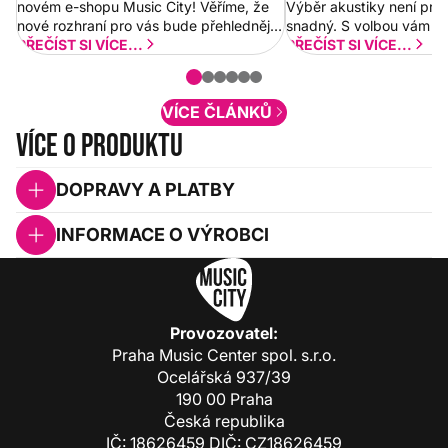
novém e-shopu Music City! Věříme, že
Výběr akustiky není pro
nové rozhraní pro vás bude přehlednější
snadný. S volbou vám p
a rychlejší. Postupně budeme přidávat
PŘEČÍST SI VÍCE...
PŘEČÍST SI VÍCE...
nové funkcionality a vylepšovat stávající
obsah. Váš názor nás...
VÍCE ČLÁNKŮ
Více o produktu
DOPRAVY A PLATBY
INFORMACE O VÝROBCI
Provozovatel:
Praha Music Center spol. s.r.o.
Ocelářská 937/39
190 00 Praha
Česká republika
IČ: 18626459 DIČ: CZ18626459