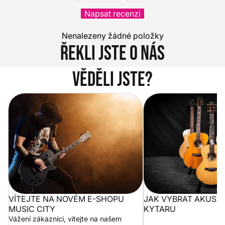
Napsat recenzi
Nenalezeny žádné položky
Řekli jste o nás
Věděli jste?
Vítejte na novém e-shopu Music
Jak vybrat akustickou
City
VÍTEJTE NA NOVÉM E-SHOPU
JAK VYBRAT AKUST
MUSIC CITY
KYTARU
Vážení zákazníci, vítejte na našem