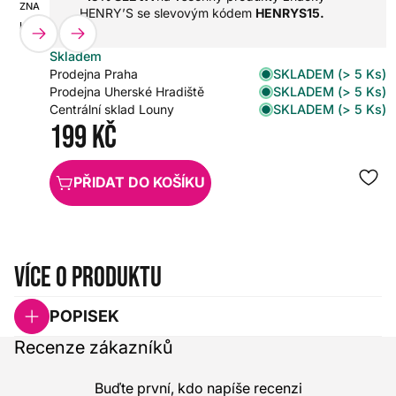
ZNAČKA:
SKU:
HENRY’S se slevovým kódem
HENRYS15.
HENRY'S
HX0000000105566
Skladem
SKLADEM (> 5 Ks)
Prodejna Praha
SKLADEM (> 5 Ks)
Prodejna Uherské Hradiště
SKLADEM (> 5 Ks)
Centrální sklad Louny
199 Kč
PŘIDAT DO KOŠÍKU
Více o produktu
POPISEK
Recenze zákazníků
Buďte první, kdo napíše recenzi