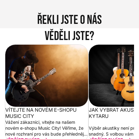
Řekli jste o nás
Věděli jste?
Vítejte na novém e-shopu Music
Jak vybrat akustickou
City
VÍTEJTE NA NOVÉM E-SHOPU
JAK VYBRAT AKUST
MUSIC CITY
KYTARU
Vážení zákazníci, vítejte na našem
novém e-shopu Music City! Věříme, že
Výběr akustiky není pro
nové rozhraní pro vás bude přehlednější
snadný. S volbou vám p