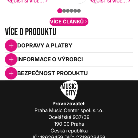
a rychlejší. Postupně budeme přidávat
PŘEČÍST SI VÍCE...
PŘEČÍST SI VÍCE...
nové funkcionality a vylepšovat stávající
obsah. Váš názor nás...
VÍCE ČLÁNKŮ
Více o produktu
DOPRAVY A PLATBY
INFORMACE O VÝROBCI
BEZPEČNOST PRODUKTU
Provozovatel:
Praha Music Center spol. s.r.o.
Ocelářská 937/39
190 00 Praha
Česká republika
IČ: 18626459 DIČ: CZ18626459