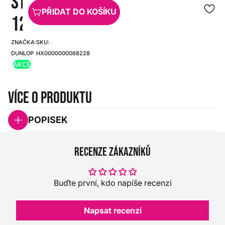
STD-
PŘIDAT DO KOŠÍKU
12/PLYPK
ZNAČKA:
SKU:
DUNLOP
HX0000000068228
AKCE
Více o produktu
POPISEK
Recenze zákazníků
Buďte první, kdo napíše recenzi
Napsat recenzi