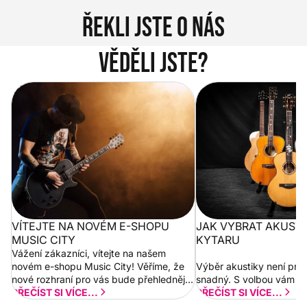
Řekli jste o nás
Věděli jste?
Vítejte na novém e-shopu Music
Jak vybrat akustickou
City
VÍTEJTE NA NOVÉM E-SHOPU
JAK VYBRAT AKUST
MUSIC CITY
KYTARU
Vážení zákazníci, vítejte na našem
novém e-shopu Music City! Věříme, že
Výběr akustiky není pro
nové rozhraní pro vás bude přehlednější
snadný. S volbou vám p
a rychlejší. Postupně budeme přidávat
PŘEČÍST SI VÍCE...
PŘEČÍST SI VÍCE...
nové funkcionality a vylepšovat stávající