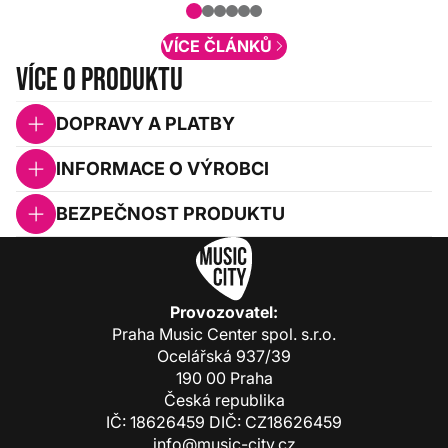
obsah. Váš názor nás...
VÍCE ČLÁNKŮ
Více o produktu
DOPRAVY A PLATBY
INFORMACE O VÝROBCI
BEZPEČNOST PRODUKTU
Provozovatel:
Praha Music Center spol. s.r.o.
Ocelářská 937/39
190 00 Praha
Česká republika
IČ: 18626459 DIČ: CZ18626459
info@music-city.cz