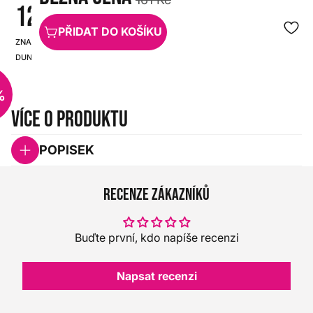
12/PLYPK
PŘIDAT DO KOŠÍKU
ZNAČKA:
SKU:
DUNLOP
HX0000000068226
%
Více o produktu
POPISEK
Recenze zákazníků
Buďte první, kdo napíše recenzi
Napsat recenzi