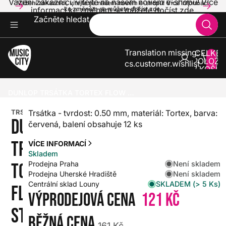
Vážení zákazníci, vítejte na našem novém e-shopu! Více
Vážení zákazníci, vítejte na našem novém e-shopu! Více informací
informací ke změnám se můžete dočíst zde.
ke změnám se můžete dočíst zde.
Začněte hledat
Translation missing:
CELKE
POLOŽE
cs.customer.wishlist
V KOŠÍK
0
KYTARY
TRSÁTKA A PRSTÝNKY
TRSÁTKA
DUNLOP TRSÁTKA TORTEX FLOW STD-12/PLYPK
TRSÁTKO
Trsátka - tvrdost: 0.50 mm, materiál: Tortex, barva:
DUNLOP
červená, balení obsahuje 12 ks
TRSÁTKA
VÍCE INFORMACÍ
Skladem
Není skladem
Prodejna Praha
TORTEX
Není skladem
Prodejna Uherské Hradiště
SKLADEM (> 5 Ks)
Centrální sklad Louny
FLOW
Výprodejová cena
121 Kč
STD-
Běžná cena
161 Kč