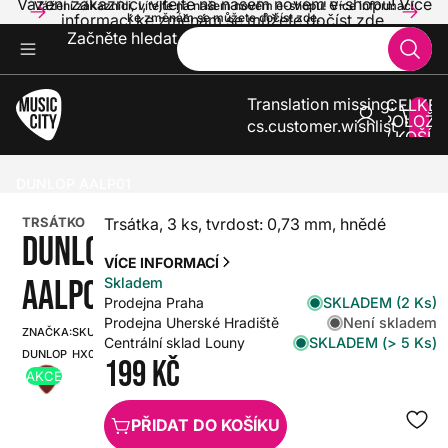
Vážení zákazníci, vítejte na našem novém e-shopu! Více
Vážení zákazníci, vítejte na našem novém e-shopu! Více informací
informací ke změnám se můžete dočíst zde.
ke změnám se můžete dočíst zde.
Začněte hledat
Translation missing:
CELKE
POLOŽE
cs.customer.wishlist
V KOŠÍK
0
KYTARY
TRSÁTKA A PRSTÝNKY
TRSÁTKA
DUNLOP AALP01
TRSÁTKO
Trsátka, 3 ks, tvrdost: 0,73 mm, hnědé
DUNLOP
VÍCE INFORMACÍ
AALP01
Skladem
SKLADEM (2 Ks)
Prodejna Praha
Není skladem
Prodejna Uherské Hradiště
ZNAČKA:
SKU:
SKLADEM (> 5 Ks)
Centrální sklad Louny
DUNLOP
HX0000000048346
199 Kč
AKCE
PŘIDAT DO KOŠÍKU