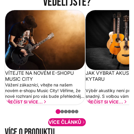
Věděli jste?
Vítejte na novém e-shopu Music
Jak vybrat akustickou
City
VÍTEJTE NA NOVÉM E-SHOPU
JAK VYBRAT AKUST
MUSIC CITY
KYTARU
Vážení zákazníci, vítejte na našem
novém e-shopu Music City! Věříme, že
Výběr akustiky není pro
nové rozhraní pro vás bude přehlednější
snadný. S volbou vám p
a rychlejší. Postupně budeme přidávat
PŘEČÍST SI VÍCE...
PŘEČÍST SI VÍCE...
nové funkcionality a vylepšovat stávající
obsah. Váš názor nás...
VÍCE ČLÁNKŮ
Více o produktu