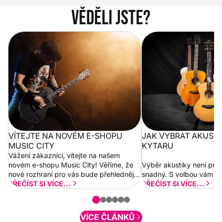
Věděli jste?
Vítejte na novém e-shopu Music
Jak vybrat akustickou
City
VÍTEJTE NA NOVÉM E-SHOPU
JAK VYBRAT AKUST
MUSIC CITY
KYTARU
Vážení zákazníci, vítejte na našem
novém e-shopu Music City! Věříme, že
Výběr akustiky není pro
nové rozhraní pro vás bude přehlednější
snadný. S volbou vám p
a rychlejší. Postupně budeme přidávat
PŘEČÍST SI VÍCE...
PŘEČÍST SI VÍCE...
nové funkcionality a vylepšovat stávající
obsah. Váš názor nás...
VÍCE ČLÁNKŮ