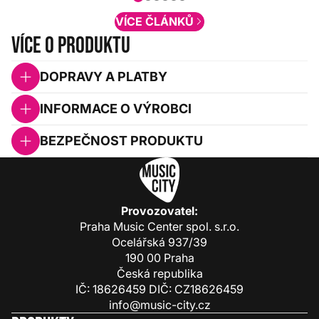
obsah. Váš názor nás...
VÍCE ČLÁNKŮ
Více o produktu
DOPRAVY A PLATBY
INFORMACE O VÝROBCI
BEZPEČNOST PRODUKTU
Provozovatel:
Praha Music Center spol. s.r.o.
Ocelářská 937/39
190 00 Praha
Česká republika
IČ: 18626459 DIČ: CZ18626459
info@music-city.cz