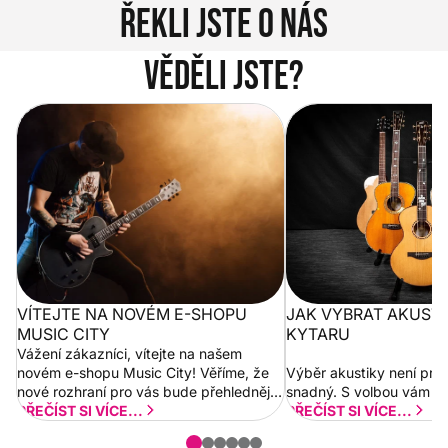
Řekli jste o nás
Věděli jste?
Vítejte na novém e-shopu Music
Jak vybrat akustickou
City
VÍTEJTE NA NOVÉM E-SHOPU
JAK VYBRAT AKUST
MUSIC CITY
KYTARU
Vážení zákazníci, vítejte na našem
novém e-shopu Music City! Věříme, že
Výběr akustiky není pro
nové rozhraní pro vás bude přehlednější
snadný. S volbou vám p
a rychlejší. Postupně budeme přidávat
PŘEČÍST SI VÍCE...
PŘEČÍST SI VÍCE...
nové funkcionality a vylepšovat stávající