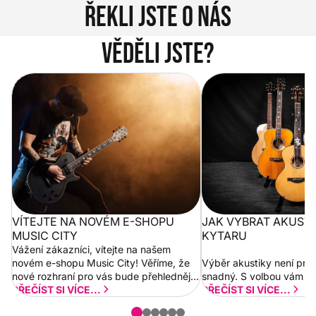
Řekli jste o nás
Věděli jste?
Vítejte na novém e-shopu Music
Jak vybrat akustickou
City
VÍTEJTE NA NOVÉM E-SHOPU
JAK VYBRAT AKUST
MUSIC CITY
KYTARU
Vážení zákazníci, vítejte na našem
novém e-shopu Music City! Věříme, že
Výběr akustiky není pro
nové rozhraní pro vás bude přehlednější
snadný. S volbou vám p
a rychlejší. Postupně budeme přidávat
PŘEČÍST SI VÍCE...
PŘEČÍST SI VÍCE...
nové funkcionality a vylepšovat stávající