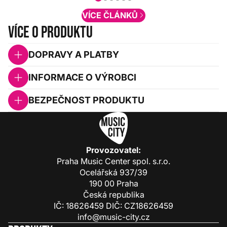
obsah. Váš názor nás...
VÍCE ČLÁNKŮ
Více o produktu
DOPRAVY A PLATBY
INFORMACE O VÝROBCI
BEZPEČNOST PRODUKTU
Provozovatel:
Praha Music Center spol. s.r.o.
Ocelářská 937/39
190 00 Praha
Česká republika
IČ: 18626459 DIČ: CZ18626459
info@music-city.cz