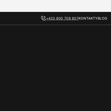
+420 800 708 807
KONTAKTY
BLOG