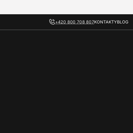
+420 800 708 807
KONTAKTY
BLOG