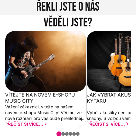
Řekli jste o nás
Věděli jste?
Vítejte na novém e-shopu Music
Jak vybrat akustickou
City
VÍTEJTE NA NOVÉM E-SHOPU
JAK VYBRAT AKUST
MUSIC CITY
KYTARU
Vážení zákazníci, vítejte na našem
novém e-shopu Music City! Věříme, že
Výběr akustiky není pro
nové rozhraní pro vás bude přehlednější
snadný. S volbou vám p
a rychlejší. Postupně budeme přidávat
PŘEČÍST SI VÍCE...
PŘEČÍST SI VÍCE...
nové funkcionality a vylepšovat stávající
obsah. Váš názor nás...