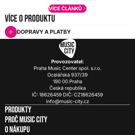
VÍCE ČLÁNKŮ
Více o produktu
DOPRAVY A PLATBY
Provozovatel:
Praha Music Center spol. s.r.o.
Ocelářská 937/39
190 00 Praha
Česká republika
IČ: 18626459 DIČ: CZ18626459
info@music-city.cz
Produkty
Proč Music City
O nákupu