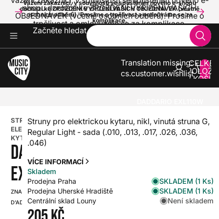
Vážení zákazníci, v souvislosti se spuštěním nového e-
Vážení zákazníci, v souvislosti se spuštěním nového e-shopu
shopu dochází ke ZPOŽDĚNÍ VYŘÍZENÍ VAŠICH
dochází ke ZPOŽDĚNÍ VYŘÍZENÍ VAŠICH OBJEDNÁVEK (včetně
OBJEDNÁVEK (včetně osobních odběrů). Prosíme o
osobních odběrů). Prosíme o trpělivost a omlouváme se za
komplikace.
trpělivost a omlouváme se za komplikace.
Začněte hledat
Translation missing:
CELKE
POLOŽE
cs.customer.wishlist
V KOŠÍK
0
KYTARY
STRUNY PRO KYTARY
STRUNY PRO ELEKTRICKOU KYTARU
DADDARIO EXL110W
STRUNY PRO
Struny pro elektrickou kytaru, nikl, vinutá struna G,
ELEKTRICKOU
Regular Light - sada (.010, .013, .017, .026, .036,
KYTARU
.046)
DADDARIO
VÍCE INFORMACÍ
EXL110W
Skladem
SKLADEM (1 Ks)
Prodejna Praha
SKLADEM (1 Ks)
Prodejna Uherské Hradiště
ZNAČKA:
SKU:
Není skladem
Centrální sklad Louny
D'ADDARIO
HX0000000029711
205 Kč