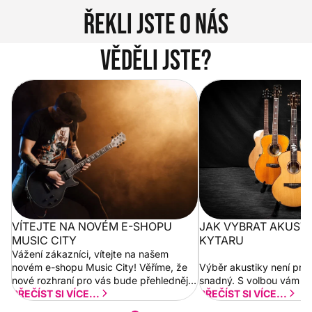
Řekli jste o nás
Věděli jste?
Vítejte na novém e-shopu Music
Jak vybrat akustickou
City
VÍTEJTE NA NOVÉM E-SHOPU
JAK VYBRAT AKUST
MUSIC CITY
KYTARU
Vážení zákazníci, vítejte na našem
novém e-shopu Music City! Věříme, že
Výběr akustiky není pro
nové rozhraní pro vás bude přehlednější
snadný. S volbou vám p
a rychlejší. Postupně budeme přidávat
PŘEČÍST SI VÍCE...
PŘEČÍST SI VÍCE...
nové funkcionality a vylepšovat stávající