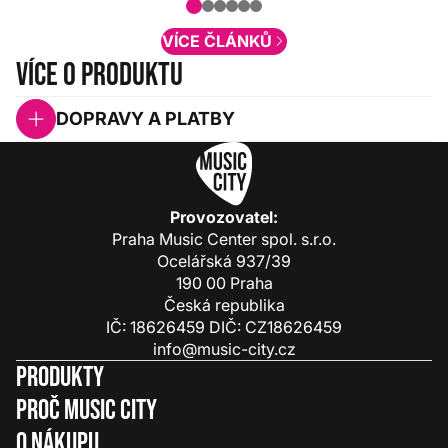
obsah. Váš názor nás...
VÍCE ČLÁNKŮ
Více o produktu
DOPRAVY A PLATBY
Provozovatel:
Praha Music Center spol. s.r.o.
Ocelářská 937/39
190 00 Praha
Česká republika
IČ: 18626459 DIČ: CZ18626459
info@music-city.cz
Produkty
Proč Music City
O nákupu