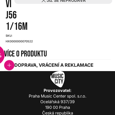
JIŽ SE NEPRODÁVÁ
VIOLIN
J56
1/16M
SKU:
HX0000000070522
Více o produktu
%
DOPRAVA, VRÁCENÍ A REKLAMACE
Provozovatel:
Praha Music Center spol. s.r.o.
Ocelářská 937/39
190 00 Praha
Česká republika