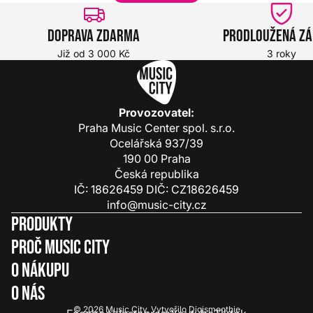
Doprava zdarma
Prodloužená z
Již od 3 000 Kč
3 roky
Provozovatel:
Praha Music Center spol. s.r.o.
Ocelářská 937/39
190 00 Praha
Česká republika
IČ: 18626459 DIČ: CZ18626459
info@music-city.cz
Produkty
Proč Music City
O nákupu
O nás
© 2026
Music City
.
Vytvořilo
Digismoothie