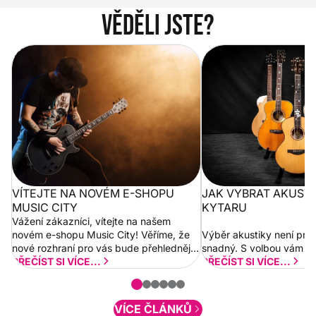
Věděli jste?
Vítejte na novém e-shopu Music
Jak vybrat akustickou
City
VÍTEJTE NA NOVÉM E-SHOPU
JAK VYBRAT AKUST
MUSIC CITY
KYTARU
Vážení zákazníci, vítejte na našem
novém e-shopu Music City! Věříme, že
Výběr akustiky není pro
nové rozhraní pro vás bude přehlednější
snadný. S volbou vám p
a rychlejší. Postupně budeme přidávat
PŘEČÍST SI VÍCE...
PŘEČÍST SI VÍCE...
nové funkcionality a vylepšovat stávající
obsah. Váš názor nás...
VÍCE ČLÁNKŮ