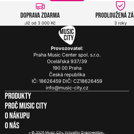
Doprava zdarma
Prodloužená z
Již od 3 000 Kč
3 roky
Provozovatel:
Praha Music Center spol. s.r.o.
Ocelářská 937/39
190 00 Praha
Česká republika
IČ: 18626459 DIČ: CZ18626459
info@music-city.cz
Produkty
Proč Music City
O nákupu
O nás
© 2026
Music City
.
Vytvořilo
Digismoothie