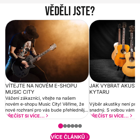
Věděli jste?
Vítejte na novém e-shopu Music
Jak vybrat akustickou
City
VÍTEJTE NA NOVÉM E-SHOPU
JAK VYBRAT AKUST
MUSIC CITY
KYTARU
Vážení zákazníci, vítejte na našem
novém e-shopu Music City! Věříme, že
Výběr akustiky není pro
nové rozhraní pro vás bude přehlednější
snadný. S volbou vám p
a rychlejší. Postupně budeme přidávat
PŘEČÍST SI VÍCE...
PŘEČÍST SI VÍCE...
nové funkcionality a vylepšovat stávající
obsah. Váš názor nás...
VÍCE ČLÁNKŮ