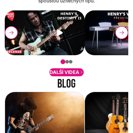
spoustou užitečných tipů.
PŘEHRÁT
PŘEHRÁT
VIDEO
VIDEO
DALŠÍ VIDEA
Blog
Vítejte na novém e-shopu Music
Jak vybrat akustickou
City