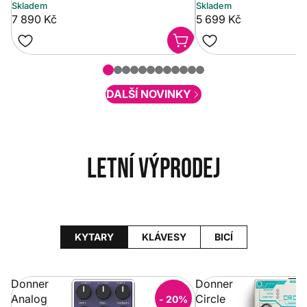
Skladem
Skladem
7 890 Kč
5 699 Kč
DALŠÍ NOVINKY
Letní výprodej
KYTARY
KLÁVESY
BICÍ
Donner
Donner
Analog
Circle
- 20%