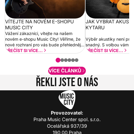
VÍTEJTE NA NOVÉM E-SHOPU
JAK VYBRAT AKUST
MUSIC CITY
KYTARU
Vážení zákazníci, vítejte na našem
novém e-shopu Music City! Věříme, že
Výběr akustiky není pro
nové rozhraní pro vás bude přehlednější
snadný. S volbou vám p
a rychlejší. Postupně budeme přidávat
PŘEČÍST SI VÍCE...
PŘEČÍST SI VÍCE...
nové funkcionality a vylepšovat stávající
obsah. Váš názor nás...
VÍCE ČLÁNKŮ
Řekli jste o nás
Provozovatel:
Praha Music Center spol. s.r.o.
Ocelářská 937/39
190 00 Praha