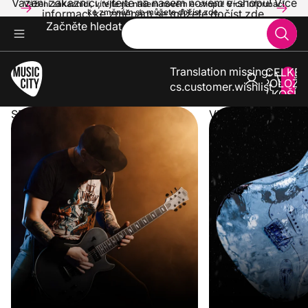
Vážení zákazníci, vítejte na našem novém e-shopu! Více
Vážení zákazníci, vítejte na našem novém e-shopu! Více informací
informací ke změnám se můžete dočíst zde.
ke změnám se můžete dočíst zde.
Začněte hledat
Translation missing:
CELKE
POLOŽE
cs.customer.wishlist
V KOŠÍK
0
SPUSTILI JSME NOVÝ E-SHOP
VLNA VEDER KONČ