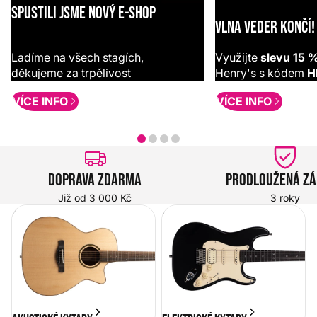
SPUSTILI JSME NOVÝ E-SHOP
VLNA VEDER KONČÍ!
Ladíme na všech stagích,
Využijte
slevu 15 
děkujeme za trpělivost
Henry's s kódem
H
VÍCE INFO
VÍCE INFO
Doprava zdarma
Prodloužená z
Již od 3 000 Kč
3 roky
Akustické kytary
Elektrické kytary