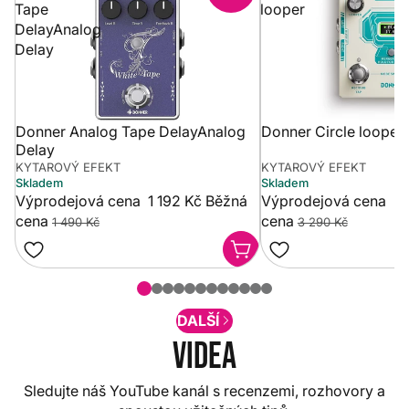
Tape
looper
DelayAnalog
Delay
Donner Analog Tape DelayAnalog
Donner Circle looper
Delay
KYTAROVÝ EFEKT
KYTAROVÝ EFEKT
Skladem
Skladem
Výprodejová cena
1 192 Kč
Běžná
Výprodejová cena
2 
cena
cena
1 490 Kč
3 290 Kč
DALŠÍ
Videa
Sledujte náš YouTube kanál s recenzemi, rozhovory a