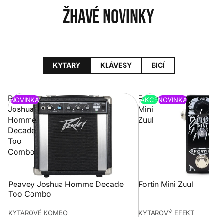
Žhavé novinky
KYTARY
KLÁVESY
BICÍ
Peavey
Fortin
NOVINKA
AKCE
NOVINKA
Joshua
Mini
Homme
Zuul
Decade
Too
Combo
Peavey Joshua Homme Decade
Fortin Mini Zuul
Too Combo
KYTAROVÉ KOMBO
KYTAROVÝ EFEKT