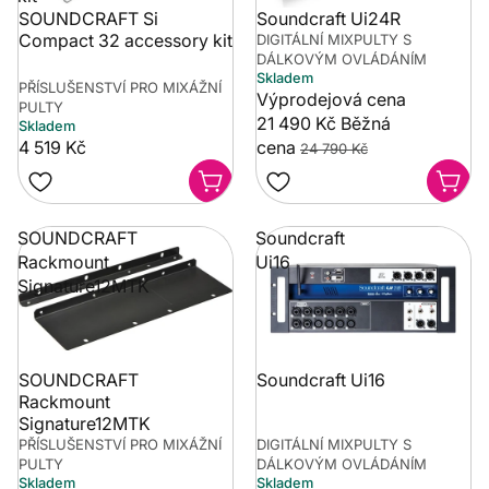
SOUNDCRAFT Si
Soundcraft Ui24R
Compact 32 accessory kit
DIGITÁLNÍ MIXPULTY S
DÁLKOVÝM OVLÁDÁNÍM
Skladem
PŘÍSLUŠENSTVÍ PRO MIXÁŽNÍ
Výprodejová cena
PULTY
21 490 Kč
Běžná
Skladem
4 519 Kč
cena
24 790 Kč
SOUNDCRAFT
Soundcraft
Rackmount
Ui16
Signature12MTK
SOUNDCRAFT
Soundcraft Ui16
Rackmount
Signature12MTK
PŘÍSLUŠENSTVÍ PRO MIXÁŽNÍ
DIGITÁLNÍ MIXPULTY S
PULTY
DÁLKOVÝM OVLÁDÁNÍM
Skladem
Skladem