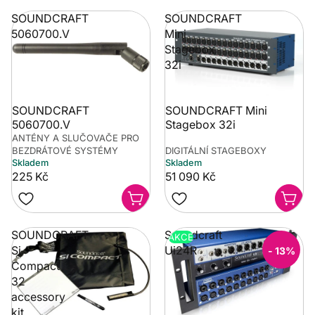
SOUNDCRAFT
SOUNDCRAFT
5060700.V
Mini
Stagebox
32i
SOUNDCRAFT
SOUNDCRAFT Mini
5060700.V
Stagebox 32i
ANTÉNY A SLUČOVAČE PRO
BEZDRÁTOVÉ SYSTÉMY
DIGITÁLNÍ STAGEBOXY
Skladem
Skladem
225 Kč
51 090 Kč
SOUNDCRAFT
Soundcraft
AKCE
Si
Ui24R
- 13%
Compact
32
accessory
kit