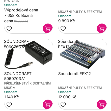
B-STOCK
Skladem
Výprodejová cena
MIXÁŽNÍ PULTY S EFEKTEM
7 658 Kč
Běžná
Skladem
cena
9 890 Kč
11 990 Kč
SOUNDCRAFT
Soundcraft
5060703.V
EFX12
SOUNDCRAFT
Soundcraft EFX12
5060703.V
PŘÍSLUŠENSTVÍ K DIGITÁLNÍM
MIXŮM
MIXÁŽNÍ PULTY S EFEKTEM
Skladem
Skladem
1 140 Kč
12 090 Kč