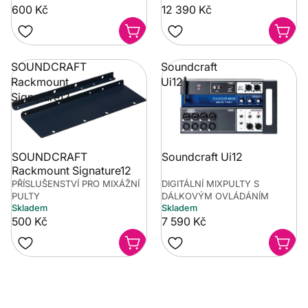
600 Kč
12 390 Kč
SOUNDCRAFT
Soundcraft
Rackmount
Ui12
Signature12
SOUNDCRAFT
Soundcraft Ui12
Rackmount Signature12
PŘÍSLUŠENSTVÍ PRO MIXÁŽNÍ
DIGITÁLNÍ MIXPULTY S
PULTY
DÁLKOVÝM OVLÁDÁNÍM
Skladem
Skladem
500 Kč
7 590 Kč
Potřebujete poradit?
Rozumíme tomu, že vybrat hudební nástroj není vždy