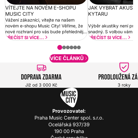
VÍTEJTE NA NOVÉM E-SHOPU
JAK VYBRAT AKUST
MUSIC CITY
KYTARU
Vážení zákazníci, vítejte na našem
novém e-shopu Music City! Věříme, že
Výběr akustiky není pro
nové rozhraní pro vás bude přehlednější
snadný. S volbou vám p
a rychlejší. Postupně budeme přidávat
PŘEČÍST SI VÍCE...
PŘEČÍST SI VÍCE...
nové funkcionality a vylepšovat stávající
obsah. Váš názor nás...
VÍCE ČLÁNKŮ
Doprava zdarma
Prodloužená z
Již od 3 000 Kč
3 roky
Provozovatel:
Praha Music Center spol. s.r.o.
Ocelářská 937/39
190 00 Praha
Česká republika