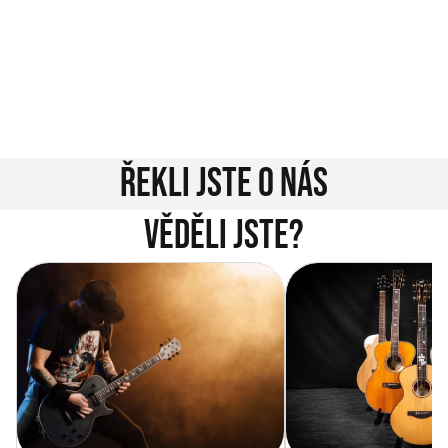
jednoduché. Napište nám na info@music-city.cz nebo
nám zavolejte.
Jsme tu pro vás!
Kontakty
Řekli jste o nás
Věděli jste?
Vítejte na novém e-shopu Music
Jak vybrat akustickou
City